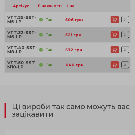
Артікул
В наявності
Ціна
VTT.25-SST-
Так
506
грн
M5-LP
VTT.32-SST-
Так
521
грн
M6-LP
VTT.40-SST-
Так
572
грн
M8-LP
VTT.50-SST-
Так
646
грн
M10-LP
Ці вироби так само можуть вас
зацікавити