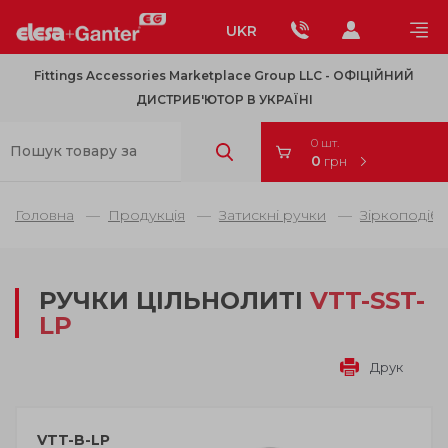
UKR
Fittings Accessories Marketplace Group LLC - OФІЦІЙНИЙ
ДИСТРИБ'ЮТОР В УКРАЇНІ
0 шт.
0
грн
Головна
Продукція
Затискні ручки
Зіркоподібн
РУЧКИ ЦІЛЬНОЛИТІ
VTT-SST-
LP
Друк
VTT-B-LP