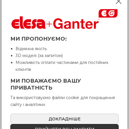
МИ ПРОПОНУЄМО:
Відмінна якість
УВАГА!
3D моделі (за запитом)
Товар з приміткою «Є в наявності»
відвантажується Покупцеві терміном
Можливість оплати частинами для постійних
до 6 робочих днів
. Термін поставки
клієнтів
товару, якого немає на складі,
рекомендуємо уточнити у Продавця.
МИ ПОВАЖАЄМО ВАШУ
Продавець залишає за собою право
ПРИВАТНІСТЬ
відпускати товар у базовій кольоровій
гамі, якщо інше не обговорено
Та використовуємо файли cookie для покращення
Покупцем.
сайту і аналітики.
VTT-SST-LP
Втулка з
ДОКЛАДНІШЕ
нержавіючої сталі AISI 304,