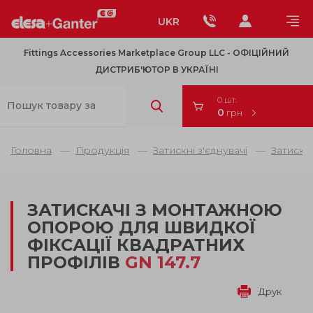
UKR
Fittings Accessories Marketplace Group LLC - OФІЦІЙНИЙ
ДИСТРИБ'ЮТОР В УКРАЇНІ
0 шт.
0
грн
Головна
Продукція
Затискні з'єднувачі
Затискні
ЗАТИСКАЧІ З МОНТАЖНОЮ
ОПОРОЮ ДЛЯ ШВИДКОЇ
ФІКСАЦІЇ КВАДРАТНИХ
ПРОФІЛІВ
GN 147.7
Друк