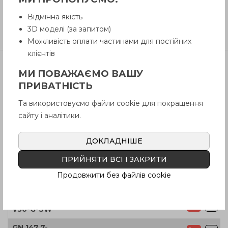
Відмінна якість
3D моделі (за запитом)
Відгуки
Можливість оплати частинами для постійних
клієнтів
МИ ПОВАЖАЄМО ВАШУ
Артікул
В наявності
Ціна
ПРИВАТНІСТЬ
GN 147.7-
Та використовуємо файли cookie для покращення
Так
4118
грн
V25-D-SW
сайту і аналітики.
GN 147.7-
Так
3438
грн
V25-G-SW
ДОКЛАДНІШЕ
GN 147.7-
Так
3769
грн
V25-R-SW
ПРИЙНЯТИ ВСІ І ЗАКРИТИ
Продовжити без файлів cookie
GN 147.7-
Так
4118
грн
V30-D-SW
GN 147.7-
Так
3438
грн
V30-G-SW
GN 147.7-