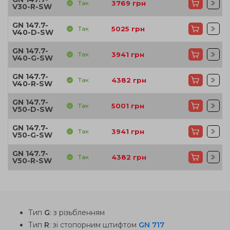
Так
3769
грн
V30-R-SW
GN 147.7-
Так
5025
грн
V40-D-SW
GN 147.7-
Так
3941
грн
V40-G-SW
GN 147.7-
Так
4382
грн
V40-R-SW
GN 147.7-
Так
5001
грн
V50-D-SW
GN 147.7-
Так
3941
грн
V50-G-SW
GN 147.7-
Так
4382
грн
V50-R-SW
Тип
G
: з різьбленням
Тип
R
: зі стопорним штифтом
GN 717