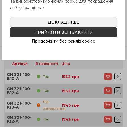
Та використовуємо файли cookie для покращення
сайту і аналітики.
Інструкція (pdf.)
ДОКЛАДНІШЕ
ПРИЙНЯТИ ВСІ І ЗАКРИТИ
Відгуки
Продовжити без файлів cookie
Артікул
В наявності
Ціна
GN 321-100-
Так
1532
грн
B10-A
GN 321-100-
Так
1532
грн
B12-A
Під
GN 321-100-
1743
грн
K10-A
замовлення
GN 321-100-
Так
1743
грн
K12-A