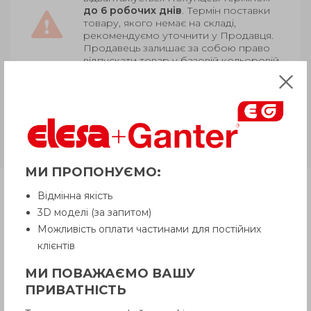
до 6 робочих днів
. Термін поставки
товару, якого немає на складі,
рекомендуємо уточнити у Продавця.
Продавець залишає за собою право
відпускати товар у базовій кольоровій
гамі, якщо інше не обговорено
Покупцем.
GN 321-A
Алюміній, полірований
обід, під шпонку / отвір
МИ ПРОПОНУЄМО:
Продукція
Відмінна якість
3D моделі (за запитом)
Можливість оплати частинами для постійних
Опис
клієнтів
МИ ПОВАЖАЄМО ВАШУ
ПРИВАТНІСТЬ
Питання про продукцію