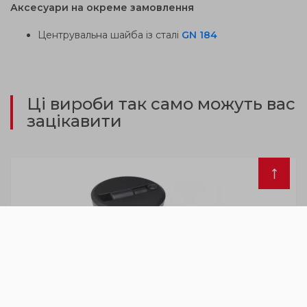
Аксесуари на окреме замовлення
Центрувальна шайба із сталі
GN 184
Ці вироби так само можуть вас
зацікавити