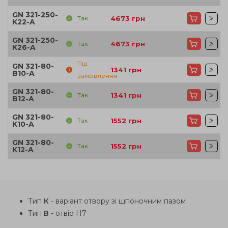
GN 321-250-
Так
4673
грн
K22-A
GN 321-250-
Так
4673
грн
K26-A
Під
GN 321-80-
1341
грн
B10-A
замовлення
GN 321-80-
Так
1341
грн
B12-A
GN 321-80-
Так
1552
грн
K10-A
GN 321-80-
Так
1552
грн
K12-A
Тип
К
- варіант отвору зі шпоночним пазом
Тип
В
- отвір Н7