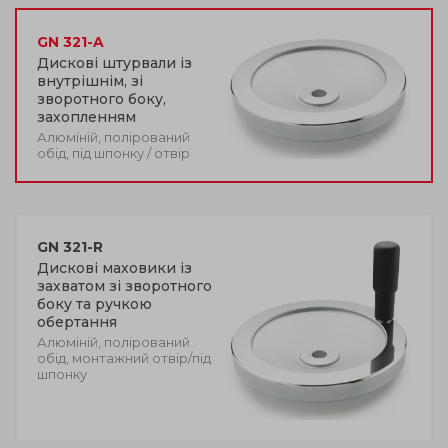
GN 321-A
Дискові штурвали із
внутрішнім, зі
зворотного боку,
захопленням
Алюміній, полірований
обід, під шпонку / отвір
GN 321-R
Дискові маховики із
захватом зі зворотного
боку та ручкою
обертання
Алюміній, полірований
обід, монтажний отвір/під
шпонку