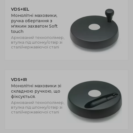
VDS+IEL
Монолітні маховики,
ручка обертання з
м'яким захватом Soft
touch
Армований технополімер,
втулка під шпонку/отвір зі
сталі/нержавіючої сталі
VDS+IR
Монолітні маховики зі
складною ручкою, що
фіксується.
Армований технополімер,
втулка під шпонку/отвір зі
сталі/нержавіючої сталі