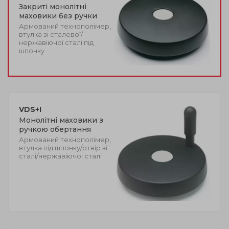
Закриті монолітні
маховики без ручки
Армований технополімер,
втулка зі сталевої/
нержавіючої сталі під
шпонку
VDS+I
Монолітні маховики з
ручкою обертання
Армований технополімер,
втулка під шпонку/отвір зі
сталі/нержавіючої сталі