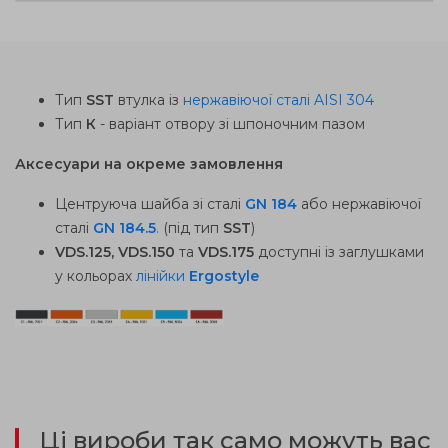
Тип
SST
втулка із
нержавіючої сталі AISI 304
Тип
К
- варіант отвору зі шпоночним пазом
Аксесуари на окреме замовлення
Центруюча шайба зі сталі
GN 184
або нержавіючої
сталі
GN 184.5
.
(під тип
SST
)
VDS.125, VDS.150
та
VDS.175
доступні із заглушками
у кольорах
лінійки
Ergostyle
Ці вироби так само можуть вас