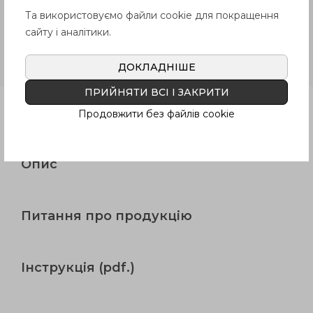
Та використовуємо файли cookie для покращення
сайту і аналітики.
VDS.
Армований технополімер,
втулка зі сталевої/нержавіючої
ДОКЛАДНІШЕ
сталі під шпонку
ПРИЙНЯТИ ВСІ І ЗАКРИТИ
Продукція
Продовжити без файлів cookie
Опис
Питання про продукцію
Інструкція (pdf.)