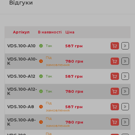
Відгуки
Артікул
В наявності
Ціна
VDS.100-A10
Так
587
грн
Під
VDS.100-A10-
780
грн
K
замовлення
VDS.100-A12
Так
587
грн
VDS.100-A12-
Так
780
грн
K
Під
VDS.100-A8
587
грн
замовлення
Під
VDS.100-A8-
780
грн
K
замовлення
Під