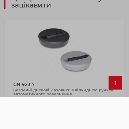
зацікавити
GN 923.7
Безпечні дискові маховики з відкидною ручкою
автоматичного повернення
Алюміній, пластикове покриття, заглушка кріплення,
відкидна ручка з автоматичним складанням
Перегляд