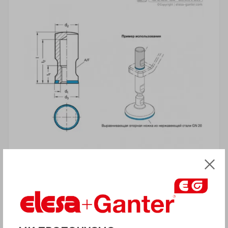
УВАГА!
Товар з приміткою «Є в наявності»
відвантажується Покупцеві терміном
до 6 робочих днів
. Термін поставки