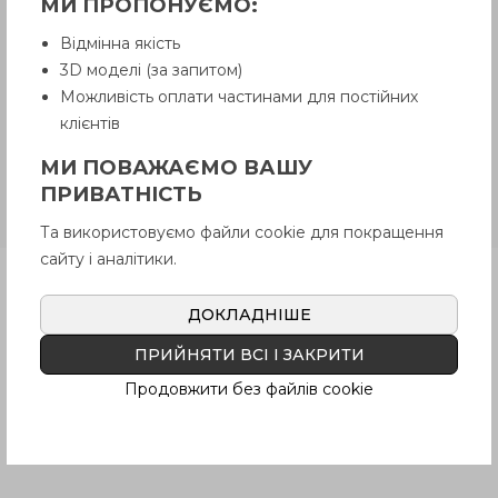
МИ ПРОПОНУЄМО:
товару, якого немає на складі,
рекомендуємо уточнити у Продавця.
Відмінна якість
Продавець залишає за собою право
3D моделі (за запитом)
відпускати товар у базовій кольоровій
гамі, якщо інше не обговорено
Можливість оплати частинами для постійних
Покупцем.
клієнтів
МИ ПОВАЖАЄМО ВАШУ
GN 20.1-E
Нержавіюча сталь, з
ПРИВАТНІСТЬ
кільцем ущільнювача з EPDM
Та використовуємо файли cookie для покращення
сайту і аналітики.
Продукція
ДОКЛАДНІШЕ
ПРИЙНЯТИ ВСІ І ЗАКРИТИ
Опис
Продовжити без файлів cookie
Питання про продукцію