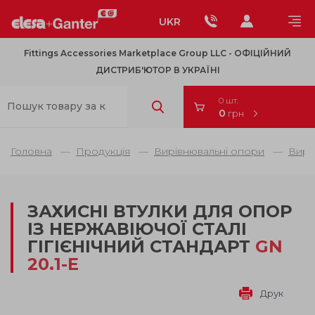
UKR
Fittings Accessories Marketplace Group LLC - OФІЦІЙНИЙ
ДИСТРИБ'ЮТОР В УКРАЇНІ
0 шт.
0
грн
Головна
Продукція
Вирівнювальні опори
Вирі
ЗАХИСНІ ВТУЛКИ ДЛЯ ОПОР
ІЗ НЕРЖАВІЮЧОЇ СТАЛІ
ГІГІЄНІЧНИЙ СТАНДАРТ
GN
20.1-E
Друк