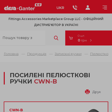
UKR
Fittings Accessories Marketplace Group LLC - OФІЦІЙНИЙ
ДИСТРИБ'ЮТОР В УКРАЇНІ
0 шт.
0
грн
Головна
Продукція
Затискні ручки
Пелюсткові 
ПОСИЛЕНІ ПЕЛЮСТКОВІ
РУЧКИ
CWN-B
Друк
CWN-B