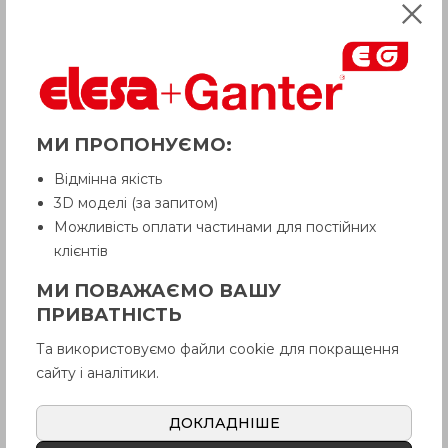
МИ ПРОПОНУЄМО:
УВАГА!
Відмінна якість
Товар з приміткою «Є в наявності»
3D моделі (за запитом)
відвантажується Покупцеві терміном
Можливість оплати частинами для постійних
до 6 робочих днів
. Термін поставки
товару, якого немає на складі,
клієнтів
рекомендуємо уточнити у Продавця.
Продавець залишає за собою право
МИ ПОВАЖАЄМО ВАШУ
відпускати товар у базовій кольоровій
ПРИВАТНІСТЬ
гамі, якщо інше не обговорено
Покупцем.
Та використовуємо файли cookie для покращення
сайту і аналітики.
CWN-B
Латунна втулка,
ДОКЛАДНІШЕ
різьбовий глухий отвір