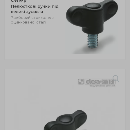
CWN-p
Пелюсткові ручки під
великі зусилля
Різьбовий стрижень з
оцинкованої сталі