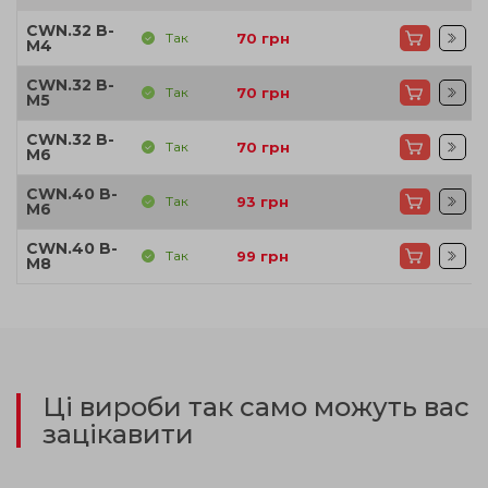
CWN.32 B-
Так
70
грн
M4
CWN.32 B-
Так
70
грн
M5
CWN.32 B-
Так
70
грн
M6
CWN.40 B-
Так
93
грн
M6
CWN.40 B-
Так
99
грн
M8
Ці вироби так само можуть вас
зацікавити