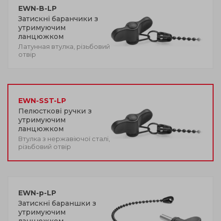
EWN-B-LP
Затискні баранчики з
утримуючим
ланцюжком
Латунная втулка, різьбовий
отвір
EWN-SST-LP
Пелюсткові ручки з
утримуючим
ланцюжком
Втулка з нержавіючої сталі,
різьбовий отвір
EWN-p-LP
Затискні бараншки з
утримуючим
ланцюжком