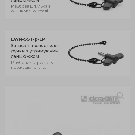
Різьбова шпилька з
оцинкованої сталі
EWN-SST-p-LP
Затискні пелюсткові
ручки з утримуючим
ланцюжком
Різьбовий стрижень з
нержавіючої сталі