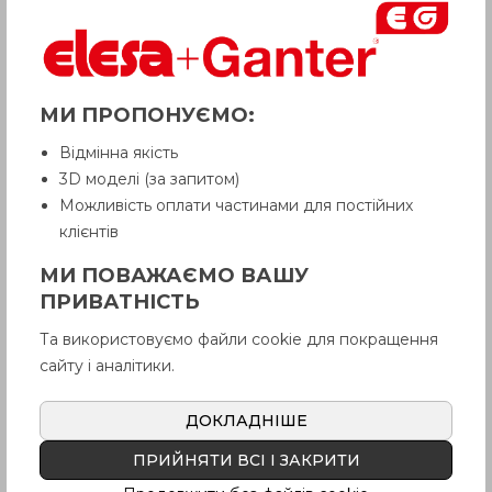
МИ ПРОПОНУЄМО:
Відмінна якість
3D моделі (за запитом)
Можливість оплати частинами для постійних
клієнтів
УВАГА!
Товар з приміткою «Є в наявності»
МИ ПОВАЖАЄМО ВАШУ
відвантажується Покупцеві терміном
ПРИВАТНІСТЬ
до 6 робочих днів
. Термін поставки
товару, якого немає на складі,
Та використовуємо файли cookie для покращення
рекомендуємо уточнити у Продавця.
Продавець залишає за собою право
сайту і аналітики.
відпускати товар у базовій кольоровій
гамі, якщо інше не обговорено
Покупцем.
ДОКЛАДНІШЕ
ПРИЙНЯТИ ВСІ І ЗАКРИТИ