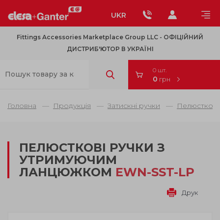
UKR
Fittings Accessories Marketplace Group LLC - OФІЦІЙНИЙ
ДИСТРИБ'ЮТОР В УКРАЇНІ
0 шт.
0
грн
Головна
Продукція
Затискні ручки
Пелюсткові 
ПЕЛЮСТКОВІ РУЧКИ З
УТРИМУЮЧИМ
ЛАНЦЮЖКОМ
EWN-SST-LP
Друк