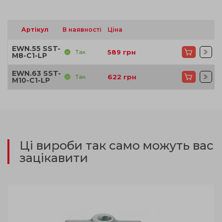
Артікул
В наявності
Ціна
EWN.55 SST-
Так
589
грн
M8-C1-LP
EWN.63 SST-
Так
622
грн
M10-C1-LP
Ці вироби так само можуть вас
зацікавити