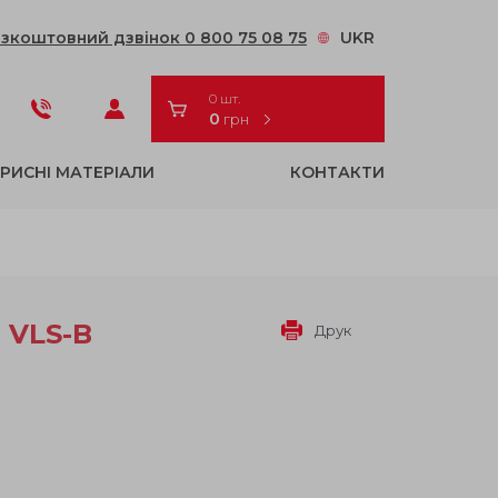
зкоштовний дзвінок 0 800 75 08 75
UKR
0 шт.
0
грн
РИСНІ МАТЕРІАЛИ
КОНТАКТИ
М
VLS-B
Друк