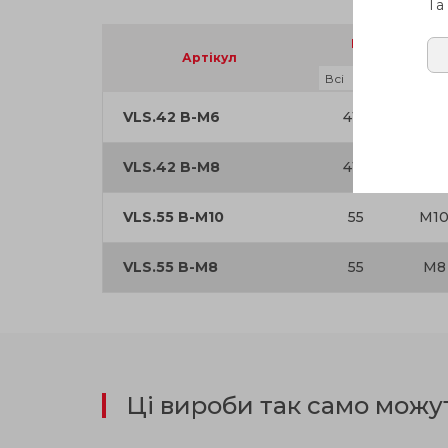
Та
D
d
H
6
Артікул
VLS.42 B-M6
41.5
M6
VLS.42 B-M8
41.5
M8
VLS.55 B-M10
55
M1
VLS.55 B-M8
55
M8
Ці вироби так само можу