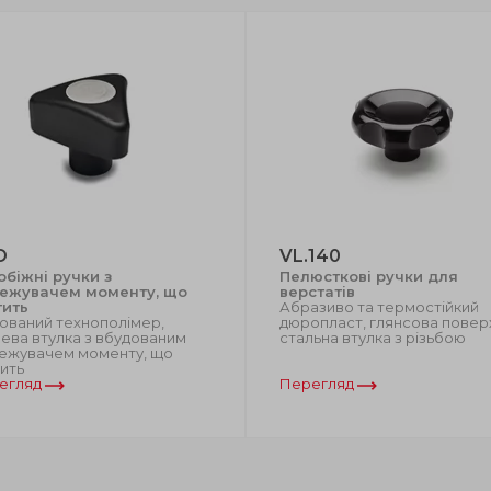
D
VL.140
обіжні ручки з
Пелюсткові ручки для
ежувачем моменту, що
верстатів
тить
Абразиво та термостійкий
ований технополімер,
дюропласт, глянсова повер
ева втулка з вбудованим
стальна втулка з різьбою
ежувачем моменту, що
ить
егляд
Перегляд