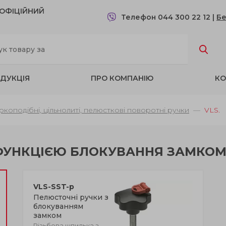
- OФІЦІЙНИЙ
Телефон 044 300 22 12
|
Бе
ДУКЦІЯ
ПРО КОМПАНІЮ
КО
іркоподібні, цільнолиті, пелюсткові поворотні ручки
VLS.
 ФУНКЦІЄЮ БЛОКУВАННЯ ЗАМКО
VLS-SST-p
Пелюсточні ручки з
блокуванням
замком
Різьбова шпилька з