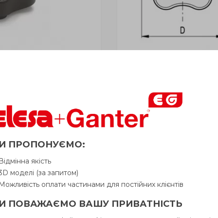
і» відвантажується Покупцеві терміном
до 6 робочих днів
. 
у Продавця. Продавець залишає за собою право відпускати то
И ПРОПОНУЄМО:
ьбовий отвір
Відмінна якість
3D моделі (за запитом)
Можливість оплати частинами для постійних клієнтів
Питання про продукцію
Ін
И ПОВАЖАЄМО ВАШУ ПРИВАТНІСТЬ