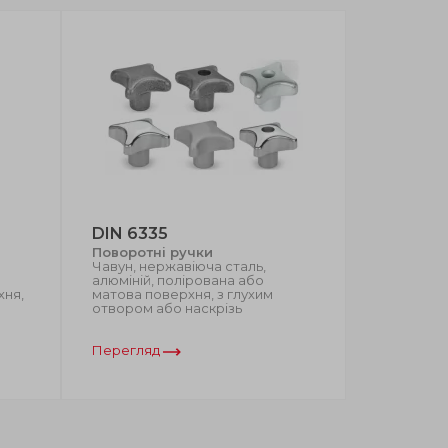
DIN 6335
VCT.AE-
Поворотні ручки
Вогнестій
Чавун, нержавіюча сталь,
поворотн
алюміній, полірована або
Самозгас
хня,
матова поверхня, з глухим
армований
отвором або наскрізь
матова по
втулка
Перегляд
Перегляд