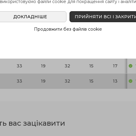
 використовуємо файли cookie для покращення сайту і аналіти
L
d
l
l
h
В н
1
1
2
ДОКЛАДНІШЕ
ПРИЙНЯТИ ВСІ І ЗАКРИТ
Продовжити без файлів cookie
30
16.5
29.5
14.5
12
30
16.5
29.5
14.5
13
0
33
19
32
15
17
33
19
32
15
13
ть вас зацікавити