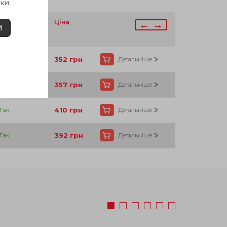
ки.
аявності
Ціна
← →
И
Так
352
грн
Детальніше
Так
357
грн
Детальніше
Так
410
грн
Детальніше
Так
392
грн
Детальніше