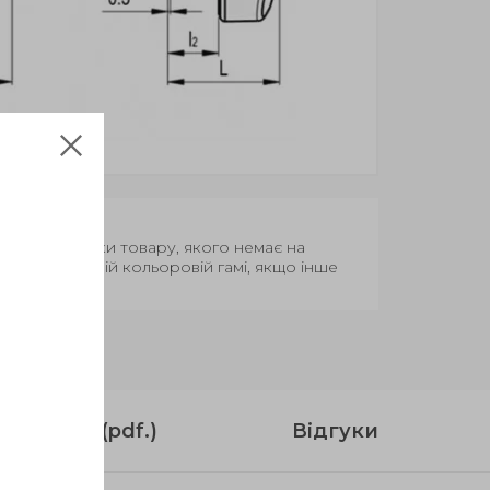
Термін поставки товару, якого немає на
вар у базовій кольоровій гамі, якщо інше
струкція (pdf.)
Відгуки