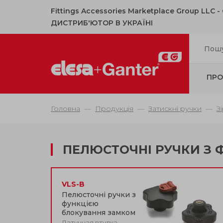
Fittings Accessories Marketplace Group LLC 
ДИСТРИБ'ЮТОР В УКРАЇНІ
ПРО
Головна
Продукція
Затискні ручки
З
ПЕЛЮСТОЧНІ РУЧКИ З
VLS-B
Пелюсточні ручки з
функцією
блокування замком
Латунная втулка,