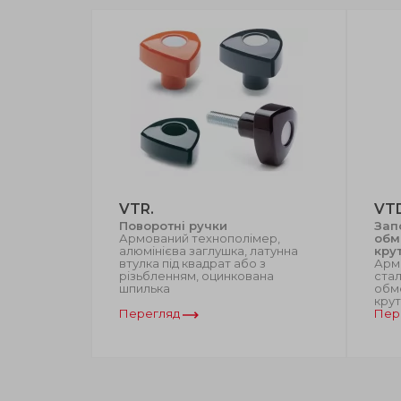
VTR.
VT
ові ручки
Поворотні ручки
Зап
ком
Армований технополімер,
обм
ійкий
алюмінієва заглушка, латунна
кру
атунна
втулка під квадрат або з
Арм
контактної
різьбленням, оцинкована
стал
шпилька
обм
крут
Перегляд
Пер