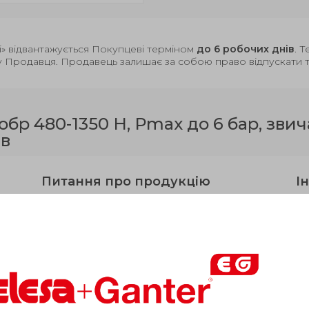
і» відвантажується Покупцеві терміном
до 6 робочих днів
. 
у Продавця. Продавець залишає за собою право відпускати то
обр 480-1350 Н, Рmax до 6 бар, зв
ів
Питання про продукцію
Ін
a ≈
FS в Н
w
b
d
h
≈
d
В н
2
1
1
2
28
600
-
6.5
M 6
70.5
5.5
G 