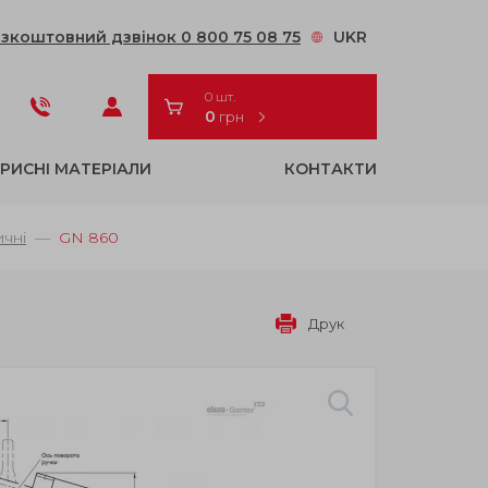
зкоштовний дзвінок 0 800 75 08 75
UKR
0 шт.
0
грн
РИСНІ МАТЕРІАЛИ
КОНТАКТИ
ичні
GN 860
Друк