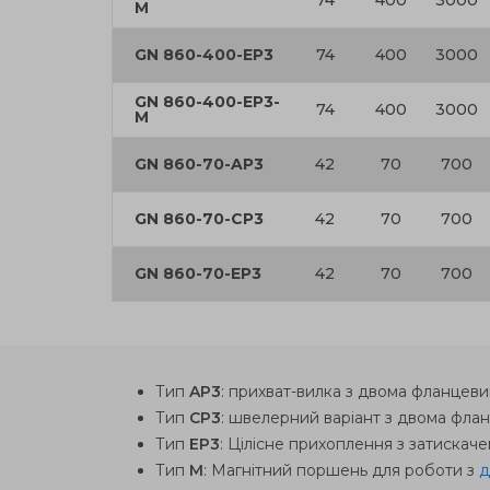
74
400
3000
M
GN 860-400-EP3
74
400
3000
GN 860-400-EP3-
74
400
3000
M
GN 860-70-AP3
42
70
700
GN 860-70-CP3
42
70
700
GN 860-70-EP3
42
70
700
Тип
AP3
: прихват-вилка з двома фланце
Тип
CP3
: швелерний варіант з двома фл
Тип
EP3
: Цілісне прихоплення з затискач
Тип
M
: Магнітний поршень для роботи з
д