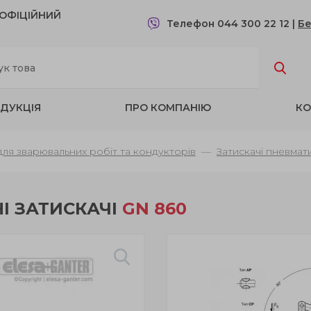
- OФІЦІЙНИЙ
Телефон 044 300 22 12
|
Бе
ДУКЦІЯ
ПРО КОМПАНІЮ
КО
 для зварювальних робіт та кондукторів
Затискачі пневмат
І ЗАТИСКАЧІ
GN 860