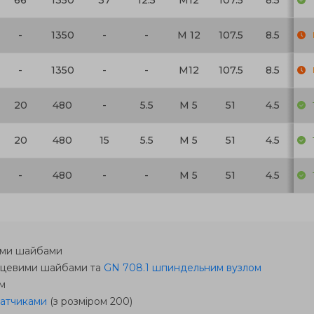
66
1350
37
12.5
M12
107.5
8.5
G 
-
1350
-
-
M 12
107.5
8.5
G 
-
1350
-
-
M12
107.5
8.5
G 
20
480
-
5.5
M 5
51
4.5
G 
20
480
15
5.5
M 5
51
4.5
G 
-
480
-
-
M 5
51
4.5
G 
вими шайбами
анцевими шайбами та
GN 708.1 шпиндельним вузлом
ем
атчиками
(з розміром 200)