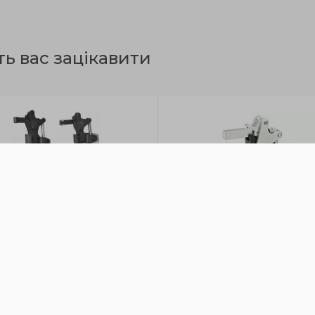
ть вас зацікавити
 962
GN 863
вматичні посилені
Вертикальні пневматичні
искачі вертикального типу
притиски особливо міцно
glife»
типу
 2200-8500 Н/ Fобр 870-
Fнаж 10000/20000 Н/ Fобр
 Н, Рmax до 6 бар, магнітний
3250/5600 Н, Рmax до 6 бар,
шень для вимикачів
магнітний поршень під вими