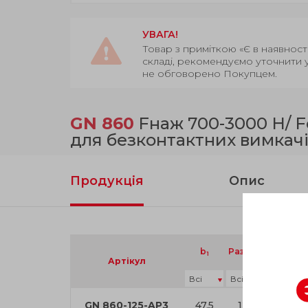
УВАГА!
Товар з приміткою «Є в наявност
складі, рекомендуємо уточнити 
не обговорено Покупцем.
GN 860
Fнаж 700-3000 Н/ F
для безконтактних вимкач
Продукція
Опис
b
Размер
FH в Н
1
Артікул
GN 860-125-AP3
47.5
125
1600