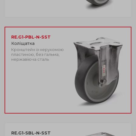
RE.G1-PBL-N-SST
Коліщатка
Кронштейн із нерухомою
пластиною, без гальма,
нержавіюча сталь
RE.G1-SBL-N-SST