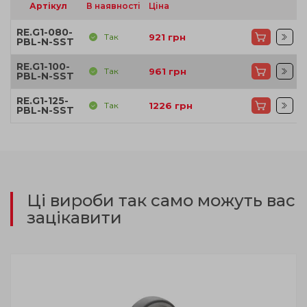
Артікул
В наявності
Ціна
RE.G1-080-
Так
921
грн
PBL-N-SST
RE.G1-100-
Так
961
грн
PBL-N-SST
RE.G1-125-
Так
1226
грн
PBL-N-SST
Ці вироби так само можуть вас
зацікавити