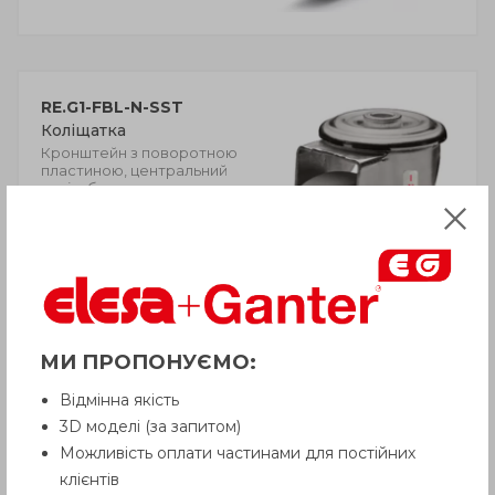
RE.G1-FBL-N-SST
Коліщатка
Кронштейн з поворотною
пластиною, центральний
отвір, без гальма,
нержавіюча сталь
МИ ПРОПОНУЄМО:
Відмінна якість
3D моделі (за запитом)
Можливість оплати частинами для постійних
RE.G1-FBF-N-SST
клієнтів
Коліщатка