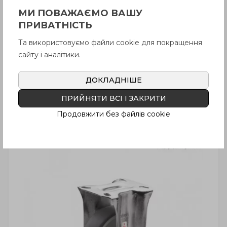
Кронштейн із поворотною
МИ ПОВАЖАЄМО ВАШУ
пластиною центрального
ПРИВАТНІСТЬ
кріплення, з гальмом,
нержавіюча сталь
Та використовуємо файли cookie для покращення
сайту і аналітики.
ДОКЛАДНІШЕ
ПРИЙНЯТИ ВСІ І ЗАКРИТИ
Продовжити без файлів cookie