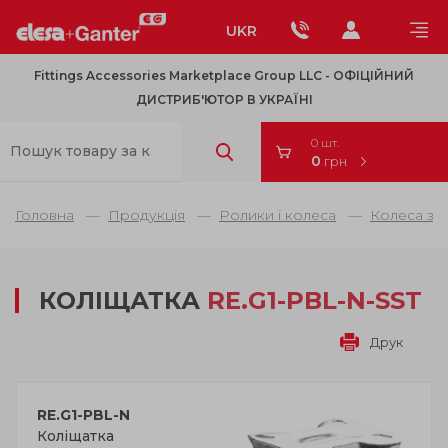
UKR
Fittings Accessories Marketplace Group LLC - OФІЦІЙНИЙ
ДИСТРИБ'ЮТОР В УКРАЇНІ
0 шт.
0
грн
Головна
Продукція
Ролики і колеса
Колеса з в
КОЛІЩАТКА
RE.G1-PBL-N-SST
Друк
RE.G1-PBL-N
Коліщатка