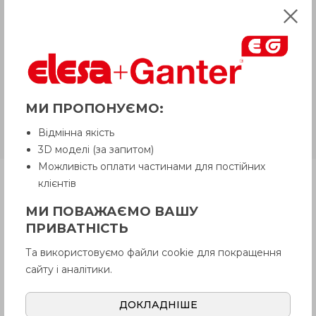
рекомендуємо уточнити у Продавця.
Продавець залишає за собою право
відпускати товар у базовій кольоровій
гамі, якщо інше не обговорено
Покупцем.
GN 924.40
Алюміній, пластикове
МИ ПРОПОНУЄМО:
покриття з ручкою, що
Відмінна якість
обертається
3D моделі (за запитом)
Можливість оплати частинами для постійних
Продукція
клієнтів
МИ ПОВАЖАЄМО ВАШУ
ПРИВАТНІСТЬ
Опис
Та використовуємо файли cookie для покращення
сайту і аналітики.
Питання про продукцію
ДОКЛАДНІШЕ