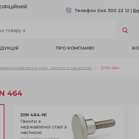
- OФІЦІЙНИЙ
Телефон 044 300 22 12
|
Бе
ДУКЦІЯ
ПРО КОМПАНІЮ
КО
ажимні рифлені ручки, гвинти з накаткою
DIN 464
N 464
DIN 464-NI
Гвинти з
нержавіючої сталі з
насічкою
Нержавіюча сталь