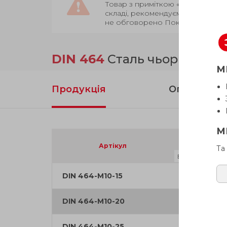
Товар з приміткою «Є в наявност
складі, рекомендуємо уточнити 
не обговорено Покупцем.
DIN 464
Сталь чьорніння, 
М
Продукція
Опис
М
d
1
Артікул
Та
DIN 464-M10-15
M 10
DIN 464-M10-20
M 10
DIN 464-M10-25
M 10