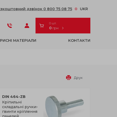
зкоштовний дзвінок 0 800 75 08 75
UKR
0 шт.
0
грн
РИСНІ МАТЕРІАЛИ
КОНТАКТИ
Друк
DIN 464-ZB
Кріпильні
складальні ручки-
гвинти кріплення
панелей