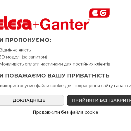
і» відвантажується Покупцеві терміном
до 6 робочих днів
. 
у Продавця. Продавець залишає за собою право відпускати то
матова поверхня
И ПРОПОНУЄМО:
Відмінна якість
Питання про продукцію
Ін
3D моделі (за запитом)
Можливість оплати частинами для постійних клієнтів
И ПОВАЖАЄМО ВАШУ ПРИВАТНІСТЬ
d
k
l
d
h
В н
2
3
 використовуємо файли cookie для покращення сайту і аналіти
ДОКЛАДНІШЕ
ПРИЙНЯТИ ВСІ І ЗАКРИТ
36
8
15
20
23
Продовжити без файлів cookie
36
8
20
20
23
36
8
25
20
23