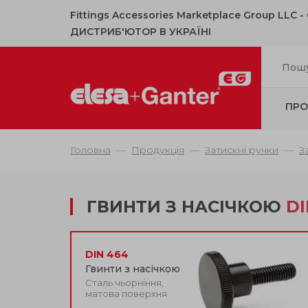
Fittings Accessories Marketplace Group LLC 
ДИСТРИБ'ЮТОР В УКРАЇНІ
ПРО
Головна
Продукція
Затискні ручки
З
ГВИНТИ З НАСІЧКОЮ
DI
DIN 464
Гвинти з насічкою
Сталь чьорніння,
матова поверхня