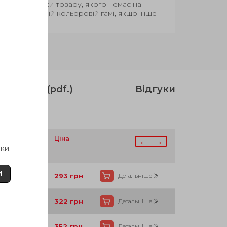
Термін поставки товару, якого немає на
вар у базовій кольоровій гамі, якщо інше
струкція (pdf.)
Відгуки
аявності
Ціна
← →
ки.
И
Так
293
грн
Детальніше
Так
322
грн
Детальніше
Так
352
грн
Детальніше