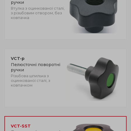
ручки
Втулка з оцинкованої сталі,
з різьбовим отвором, без
ковпачка
VCT-p
Пелюсточні поворотні
ручки
Різьбова шпилька з
оцинкованої сталі, з
ковпачком
VCT-SST