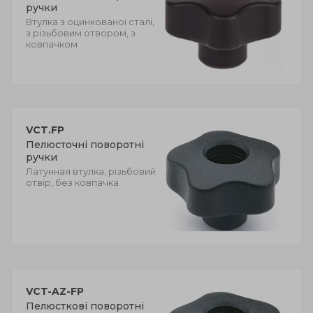
ручки
Втулка з оцинкованої сталі,
з різьбовим отвором, з
ковпачком
VCT.FP
Пелюсточні поворотні
ручки
Латунная втулка, різьбовий
отвір, без ковпачка
VCT-AZ-FP
Пелюсткові поворотні