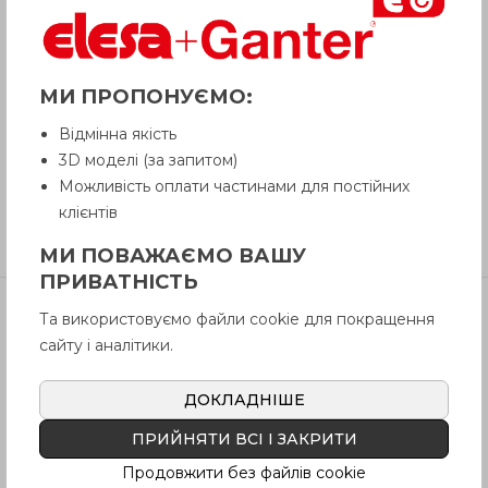
Питання про продукцію
МИ ПРОПОНУЄМО:
Відмінна якість
Інструкція (pdf.)
3D моделі (за запитом)
Можливість оплати частинами для постійних
клієнтів
Відгуки
МИ ПОВАЖАЄМО ВАШУ
ПРИВАТНІСТЬ
Та використовуємо файли cookie для покращення
Артікул
В наявності
Ціна
сайту і аналітики.
GN 148-113-
Так
4815
грн
M16-A-1-43
ДОКЛАДНІШЕ
GN 148-113-
ПРИЙНЯТИ ВСІ І ЗАКРИТИ
Так
4815
грн
M16-A-1-57
Продовжити без файлів cookie