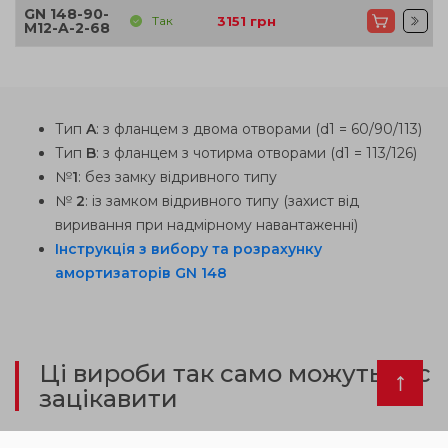
GN 148-90-
Так
3151
грн
M12-A-2-68
Тип
A
: з фланцем з двома отворами (d1 = 60/90/113)
Тип
B
: з фланцем з чотирма отворами (d1 = 113/126)
№
1
: без замку відривного типу
№
2
: із замком відривного типу (захист від
виривання при надмірному навантаженні)
Інструкція з вибору та розрахунку
амортизаторів GN 148
Ці вироби так само можуть вас
зацікавити