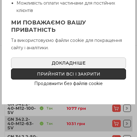
Можливість оплати частинами для постійних
клієнтів
Інструкція (pdf.)
МИ ПОВАЖАЄМО ВАШУ
ПРИВАТНІСТЬ
Відгуки
Та використовуємо файли cookie для покращення
сайту і аналітики.
ДОКЛАДНІШЕ
Артікул
В наявності
Ціна
ПРИЙНЯТИ ВСІ І ЗАКРИТИ
GN 342.2-32-
Так
797
грн
M10-50-SV
Продовжити без файлів cookie
GN 342.2-32-
Так
789
грн
M10-80-SV
GN 342.2-
40-M12-100-
Так
1077
грн
SV
GN 342.2-
40-M12-63-
Так
1031
грн
SV
GN 342.2-50-