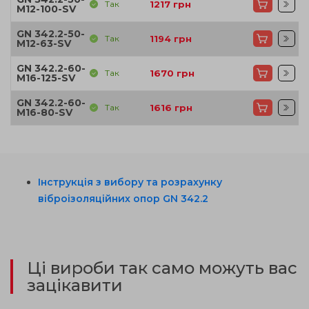
Так
1217
грн
M12-100-SV
GN 342.2-50-
Так
1194
грн
M12-63-SV
GN 342.2-60-
Так
1670
грн
M16-125-SV
GN 342.2-60-
Так
1616
грн
M16-80-SV
Інструкція з вибору та розрахунку
віброізоляційних опор GN 342.2
Ці вироби так само можуть вас
зацікавити