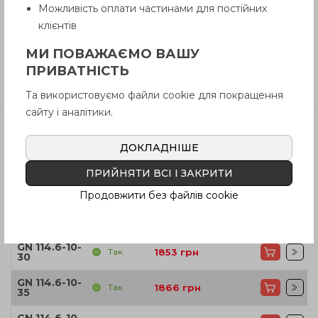
Можливість оплати частинами для постійних
Інструкція (pdf.)
клієнтів
МИ ПОВАЖАЄМО ВАШУ
ПРИВАТНІСТЬ
Відгуки
Та використовуємо файли cookie для покращення
сайту і аналітики.
ДОКЛАДНІШЕ
Артікул
В наявності
Ціна
ПРИЙНЯТИ ВСІ І ЗАКРИТИ
GN 114.6-10-
Так
1821
грн
20
Продовжити без файлів cookie
GN 114.6-10-
Так
1850
грн
25
GN 114.6-10-
Так
1853
грн
30
GN 114.6-10-
Так
1866
грн
35
GN 114.6-10-