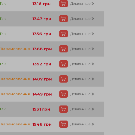
75
Так
1316
грн
Детальніше
75
Так
1347
грн
Детальніше
75
Так
1356
грн
Детальніше
75
Під замовлення
1368
грн
Детальніше
75
Так
1392
грн
Детальніше
75
Під замовлення
1407
грн
Детальніше
75
Під замовлення
1449
грн
Детальніше
138
Так
1531
грн
Детальніше
138
Під замовлення
1546
грн
Детальніше