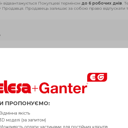
і» відвантажується Покупцеві терміном
до 6 робочих днів
. 
у Продавця. Продавець залишає за собою право відпускати то
ь
Питання про продукцію
Ін
Нав
≈(д
l
d
d
l
b
d
-
.
l
+
.
В н
2
4
5
3
1
0
1
1
0
4
зу
зрі
И ПРОПОНУЄМО:
Відмінна якість
9.8
16
28
42
1
10
20
3D моделі (за запитом)
Можливість оплати частинами для постійних клієнтів