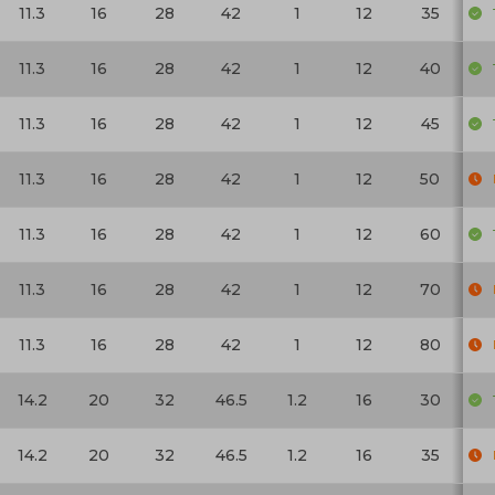
11.3
16
28
42
1
12
35
11.3
16
28
42
1
12
40
11.3
16
28
42
1
12
45
11.3
16
28
42
1
12
50
11.3
16
28
42
1
12
60
11.3
16
28
42
1
12
70
11.3
16
28
42
1
12
80
14.2
20
32
46.5
1.2
16
30
14.2
20
32
46.5
1.2
16
35