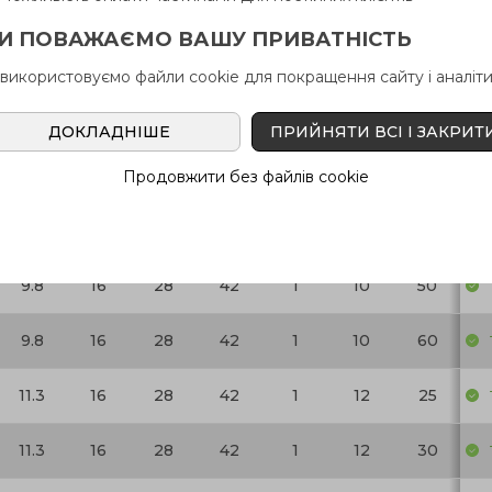
9.8
16
28
42
1
10
25
И ПОВАЖАЄМО ВАШУ ПРИВАТНІСТЬ
9.8
16
28
42
1
10
30
 використовуємо файли cookie для покращення сайту і аналіти
9.8
16
28
42
1
10
35
ДОКЛАДНІШЕ
ПРИЙНЯТИ ВСІ І ЗАКРИТ
9.8
16
28
42
1
10
40
Продовжити без файлів cookie
9.8
16
28
42
1
10
45
9.8
16
28
42
1
10
50
9.8
16
28
42
1
10
60
11.3
16
28
42
1
12
25
11.3
16
28
42
1
12
30