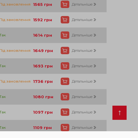
138
Під замовлення
1565
грн
Детальніше
138
Під замовлення
1592
грн
Детальніше
138
Так
1614
грн
Детальніше
138
Під замовлення
1649
грн
Детальніше
138
Так
1693
грн
Детальніше
138
Під замовлення
1736
грн
Детальніше
17
Так
1080
грн
Детальніше
17
Так
1097
грн
Детальніше
17
Так
1109
грн
Детальніше