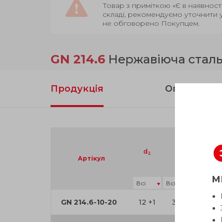
Товар з приміткою «Є в наявност
складі, рекомендуємо уточнити 
не обговорено Покупцем.
GN 214.6
Нержавіюча стал
Продукція
Опис
d
a
d
2
3
Артікул
М
GN 214.6-10-20
12 +1
3.3
9.9