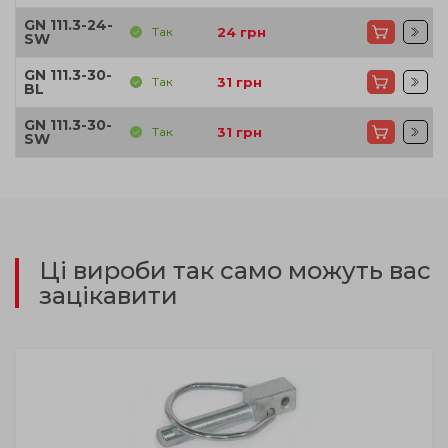
GN 111.3-24-
Так
24
грн
SW
GN 111.3-30-
Так
31
грн
BL
GN 111.3-30-
Так
31
грн
SW
Ці вироби так само можуть вас
зацікавити