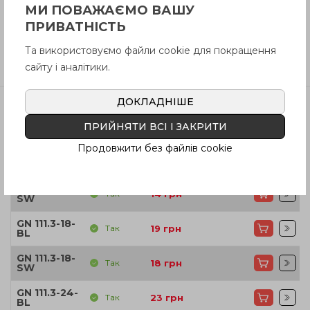
Інструкція (pdf.)
МИ ПОВАЖАЄМО ВАШУ
ПРИВАТНІСТЬ
Та використовуємо файли cookie для покращення
Відгуки
сайту і аналітики.
ДОКЛАДНІШЕ
ПРИЙНЯТИ ВСІ І ЗАКРИТИ
Артікул
В наявності
Ціна
Продовжити без файлів cookie
GN 111.3-14-
Так
15
грн
BL
GN 111.3-14-
Так
14
грн
SW
GN 111.3-18-
Так
19
грн
BL
GN 111.3-18-
Так
18
грн
SW
GN 111.3-24-
Так
23
грн
BL