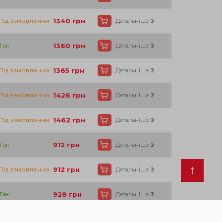
138
Під замовлення
1340
грн
Детальніше
138
Так
1360
грн
Детальніше
138
Під замовлення
1385
грн
Детальніше
138
Під замовлення
1426
грн
Детальніше
138
Під замовлення
1462
грн
Детальніше
17
Так
912
грн
Детальніше
17
Під замовлення
912
грн
Детальніше
17
Так
928
грн
Детальніше
17
Так
935
грн
Детальніше