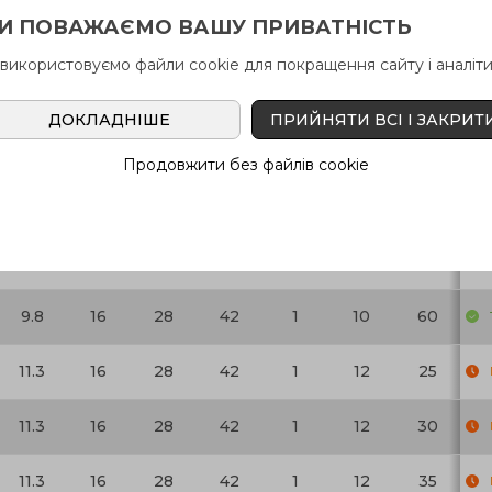
И ПОВАЖАЄМО ВАШУ ПРИВАТНІСТЬ
9.8
16
28
42
1
10
30
 використовуємо файли cookie для покращення сайту і аналіти
9.8
16
28
42
1
10
35
ДОКЛАДНІШЕ
ПРИЙНЯТИ ВСІ І ЗАКРИТ
9.8
16
28
42
1
10
40
Продовжити без файлів cookie
9.8
16
28
42
1
10
45
9.8
16
28
42
1
10
50
9.8
16
28
42
1
10
60
11.3
16
28
42
1
12
25
11.3
16
28
42
1
12
30
11.3
16
28
42
1
12
35