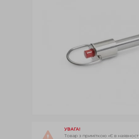
УВАГА!
Товар з приміткою «Є в наявност