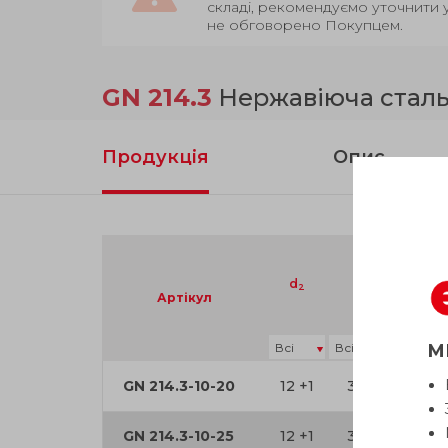
складі, рекомендуємо уточнити 
не обговорено Покупцем.
GN 214.3
Нержавіюча сталь
Продукція
Опис
d
a
d
2
3
Артікул
М
GN 214.3-10-20
12 +1
3.3
9.9
GN 214.3-10-25
12 +1
3.3
9.9