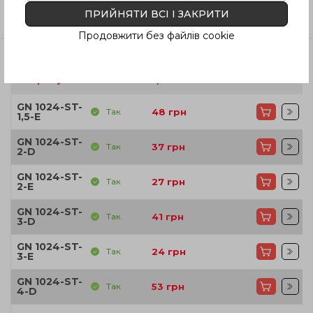
Відгуки
ПРИЙНЯТИ ВСІ І ЗАКРИТИ
Продовжити без файлів cookie
Артікул
В наявності
Ціна
GN 1024-ST-
Так
48
грн
1,5-E
GN 1024-ST-
Так
37
грн
2-D
GN 1024-ST-
Так
27
грн
2-E
GN 1024-ST-
Так
41
грн
3-D
GN 1024-ST-
Так
24
грн
3-E
GN 1024-ST-
Так
53
грн
4-D