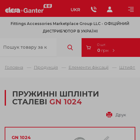
UKR
Fittings Accessories Marketplace Group LLC - OФІЦІЙНИЙ
ДИСТРИБ'ЮТОР В УКРАЇНІ
0 шт.
0
грн
Головна
Продукція
Елементи фіксації
Штифти 
ПРУЖИННІ ШПЛІНТИ
СТАЛЕВІ
GN 1024
Друк
GN 1024