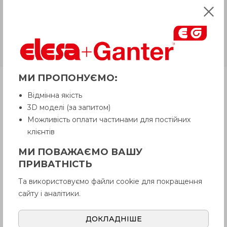
відпускати товар у базовій кольоровій
гамі, якщо інше не обговорено
Покупцем.
GN 1024
Сталь оцинкована
МИ ПРОПОНУЄМО:
Продукція
Відмінна якість
3D моделі (за запитом)
Можливість оплати частинами для постійних
Опис
клієнтів
МИ ПОВАЖАЄМО ВАШУ
Питання про продукцію
ПРИВАТНІСТЬ
Та використовуємо файли cookie для покращення
сайту і аналітики.
Інструкція (pdf.)
ДОКЛАДНІШЕ