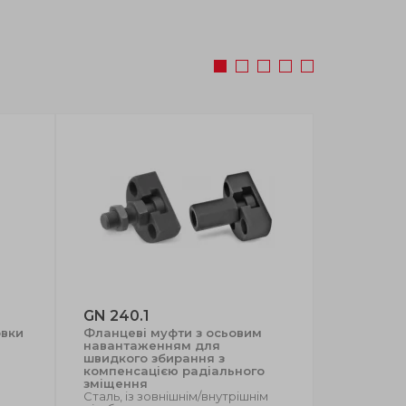
GN 240.1
GN 2242
овки
Фланцеві муфти з осьовим
Обтискні
навантаженням для
стикувал
швидкого збирання з
(компенс
компенсацією радіального
неспіввіс
зміщення
Алюміній, 
Сталь, із зовнішнім/внутрішнім
зі шпоноч