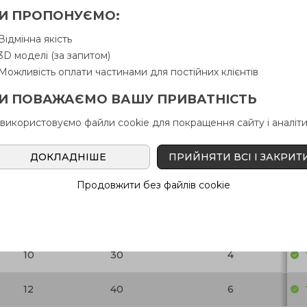
И ПРОПОНУЄМО:
6
14
4
Відмінна якість
6
14
4
3D моделі (за запитом)
Можливість оплати частинами для постійних клієнтів
8
20
4
И ПОВАЖАЄМО ВАШУ ПРИВАТНІСТЬ
8
20
4
 використовуємо файли cookie для покращення сайту і аналіти
8
20
4
ДОКЛАДНІШЕ
ПРИЙНЯТИ ВСІ І ЗАКРИТ
Продовжити без файлів cookie
10
30
4
10
30
4
10
30
4
12
40
6