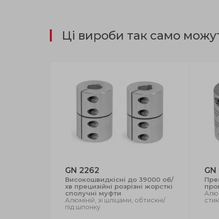
Ці вироби так само можу
GN 2262
GN
ржавіючої
Високошвидкісні до 39000 об/
Пре
хв прецизійні розрізні жорсткі
про
сполучні муфти
Алюм
Алюміній, зі шліцами, обтискні/
сти
під шпонку