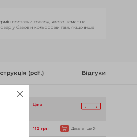
Термін поставки товару, якого немає на
вар у базовій кольоровій гамі, якщо інше
струкція (pdf.)
Відгуки
аявності
Ціна
← →
Так
110
грн
Детальніше