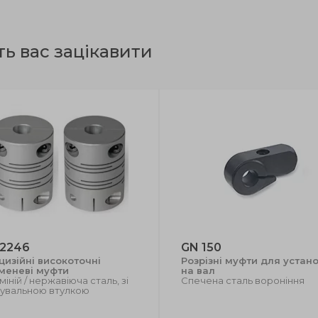
ть вас зацікавити
 2246
GN 150
цизійні високоточні
Розрізні муфти для устан
меневі муфти
на вал
іній / нержавіюча сталь, зі
Спечена сталь вороніння
кувальною втулкою