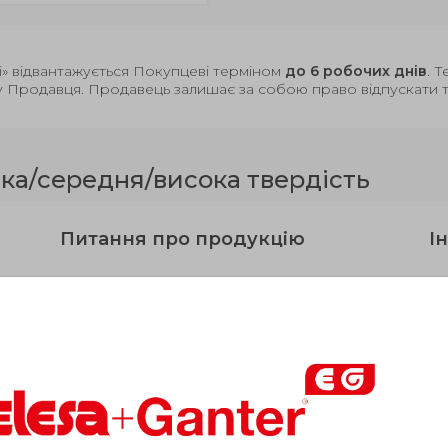
і» відвантажується Покупцеві терміном
до 6 робочих днів
. 
у Продавця. Продавець залишає за собою право відпускати то
ка/середня/висока твердість
Питання про продукцію
Ін
2240 / GN
"> d
2241
0
b
з"єднання Ø GN
/
Кiлькiсть зубцiв
В н
2240
GN
2241
6
14
4