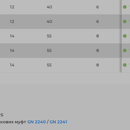
12
40
6
12
40
6
14
55
8
14
55
8
14
55
8
RS
чкових муфт
GN 2240
/
GN 2241