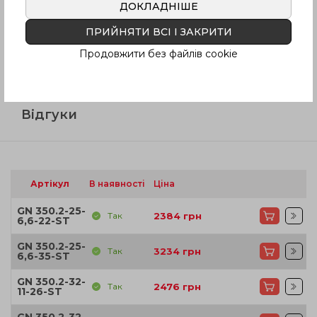
ДОКЛАДНІШЕ
Питання про продукцію
ПРИЙНЯТИ ВСІ І ЗАКРИТИ
Продовжити без файлів cookie
Інструкція (pdf.)
Відгуки
Артікул
В наявності
Ціна
GN 350.2-25-
Так
2384
грн
6,6-22-ST
GN 350.2-25-
Так
3234
грн
6,6-35-ST
GN 350.2-32-
Так
2476
грн
11-26-ST
GN 350.2-32-