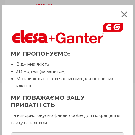
УВАГА!
Товар з приміткою «Є в наявності»
відвантажується Покупцеві терміном
до 6 робочих днів
. Термін поставки
товару, якого немає на складі,
рекомендуємо уточнити у Продавця.
Продавець залишає за собою право
відпускати товар у базовій кольоровій
гамі, якщо інше не обговорено
МИ ПРОПОНУЄМО:
Покупцем.
Відмінна якість
3D моделі (за запитом)
GN 350.2
Сталь оцинкована.
Можливість оплати частинами для постійних
клієнтів
Продукція
МИ ПОВАЖАЄМО ВАШУ
ПРИВАТНІСТЬ
Та використовуємо файли cookie для покращення
Опис
сайту і аналітики.