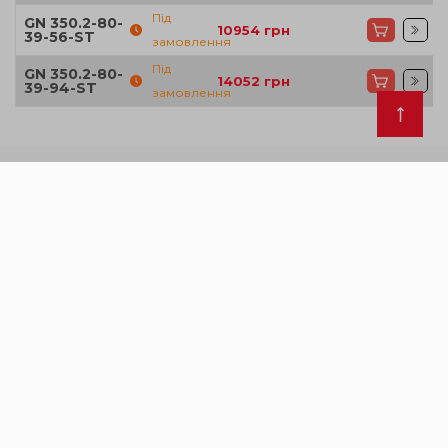
Під
GN 350.2-80-
10954
грн
39-56-ST
замовлення
Під
GN 350.2-80-
14052
грн
39-94-ST
замовлення
Ці вироби так само можуть вас
зацікавити