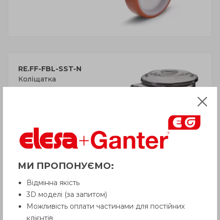
RE.FF-FBL-SST-N
Коліщатка
Кронштейн з поворотною
пластиною, центральний
сквозний отвір, без гальма,
нержавіюча сталь
МИ ПРОПОНУЄМО:
Відмінна якість
3D моделі (за запитом)
Можливість оплати частинами для постійних
клієнтів