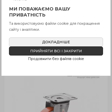
RE.FF-FBF-SST-N
МИ ПОВАЖАЄМО ВАШУ
Колеса для візків
Кронштейн з поворотною
ПРИВАТНІСТЬ
пластиною, центральний
отвір, з гальмом,
Та використовуємо файли cookie для покращення
нержавіюча сталь
сайту і аналітики.
ДОКЛАДНІШЕ
ПРИЙНЯТИ ВСІ І ЗАКРИТИ
Продовжити без файлів cookie