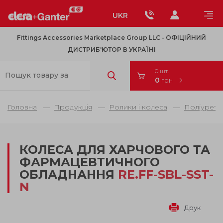
UKR
Fittings Accessories Marketplace Group LLC - OФІЦІЙНИЙ
ДИСТРИБ'ЮТОР В УКРАЇНІ
0 шт.
0
грн
Головна
Продукція
Ролики і колеса
Поліурета
КОЛЕСА ДЛЯ ХАРЧОВОГО ТА
ФАРМАЦЕВТИЧНОГО
ОБЛАДНАННЯ
RE.FF-SBL-SST-
N
Друк