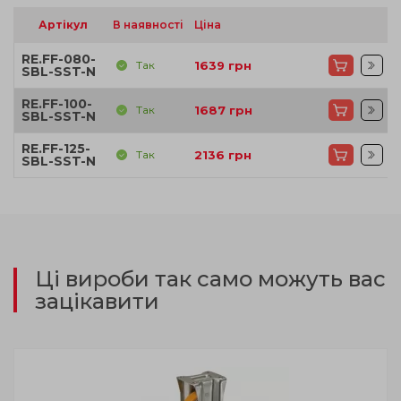
Артікул
В наявності
Ціна
RE.FF-080-
Так
1639
грн
SBL-SST-N
RE.FF-100-
Так
1687
грн
SBL-SST-N
RE.FF-125-
Так
2136
грн
SBL-SST-N
Ці вироби так само можуть вас
зацікавити