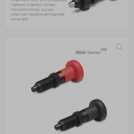
гайкою, корпус супер-
технополімер, ручка
пластик червоний/чорний
кольори