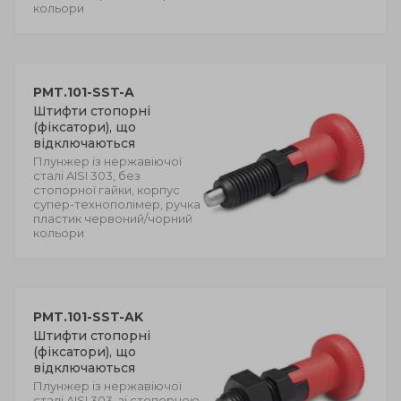
кольори
PMT.101-SST-A
Штифти стопорні
(фіксатори), що
відключаються
Плунжер із нержавіючої
сталі AISI 303, без
стопорної гайки, корпус
супер-технополімер, ручка
пластик червоний/чорний
кольори
PMT.101-SST-AK
Штифти стопорні
(фіксатори), що
відключаються
Плунжер із нержавіючої
сталі AISI 303, зі стопорною