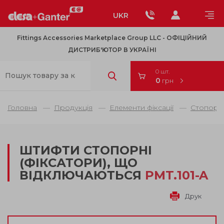
UKR
Fittings Accessories Marketplace Group LLC - OФІЦІЙНИЙ
ДИСТРИБ'ЮТОР В УКРАЇНІ
0 шт.
0
грн
Головна
Продукція
Елементи фіксації
Стопорн
ШТИФТИ СТОПОРНІ
(ФІКСАТОРИ), ЩО
ВІДКЛЮЧАЮТЬСЯ
PMT.101-A
Друк