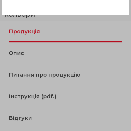
супертехнополімер, ручка
пластик червоний/чорний
кольори
Продукція
Опис
Питання про продукцію
Інструкція (pdf.)
Відгуки