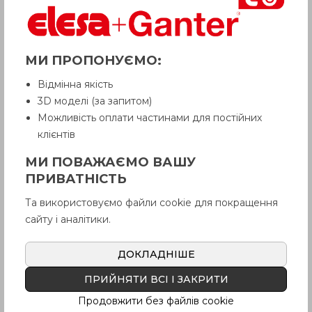
МИ ПРОПОНУЄМО:
Відмінна якість
УВАГА!
3D моделі (за запитом)
Товар з приміткою «Є в наявності»
Можливість оплати частинами для постійних
відвантажується Покупцеві терміном
клієнтів
до 6 робочих днів
. Термін поставки
товару, якого немає на складі,
МИ ПОВАЖАЄМО ВАШУ
рекомендуємо уточнити у Продавця.
Продавець залишає за собою право
ПРИВАТНІСТЬ
відпускати товар у базовій кольоровій
гамі, якщо інше не обговорено
Та використовуємо файли cookie для покращення
Покупцем.
сайту і аналітики.
ДОКЛАДНІШЕ
PMT.101-A
Сталевий плунжер із
чорною оксидною плівкою, без
ПРИЙНЯТИ ВСІ І ЗАКРИТИ
стопорної гайки, корпус
Продовжити без файлів cookie