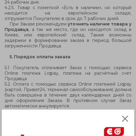
24 рабочих дня
.
4.2.5. Товар с пометкой «Есть в наличии», но который
находится на европейском складе,
отгружается
Покупателю в срок до 7 рабочих дней
.
При Заказе рекомендуем
уточнять наличие товара у
Продавца
, а так же место, где он находится: склад в
Киеве, или европейский склад. Также возможны
задержки в формировании заказа в период большой
загруженности Продавца.
5. Порядок оплаты заказа
5.1. Покупатель оплачивает Заказ с помощью: сервиса
Online платежа Liqpay, платежа на расчётный счёт
Продавца.
5.2. Оплата с помощью сервиса Online платежей Liqpay
(картой, Приват24, терминал самообслуживания) должна
быть совершена в течение двух календарных дней со
дня оформления Заказа. В противном случае Заказ
автоматически аннулируется.
6. Условия доставки заказа
6.1. Отправка заказа осуществляется Продавцом на
отделение Новой Почты, указанное Покупателем при