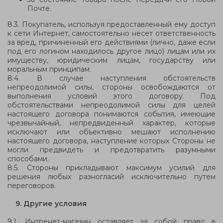
Почте.
8.3. Покупатель, используя предоставленный ему доступ
к сети Интернет, самостоятельно несет ответственность
за вред, причиненный его действиями (лично, даже если
под его логином находилось другое лицо) лицам или их
имуществу, юридическим лицам, государству или
моральным принципам.
8.4. В случае наступления обстоятельств
непреодолимой силы, стороны освобождаются от
выполнения условий этого договору. Под
обстоятельствами непреодолимой силы для целей
настоящего договора понимаются события, имеющие
чрезвычайный, непредвиденный характер, которые
исключают или объективно мешают исполнению
настоящего договора, наступление которых Стороны не
могли предвидеть и предотвратить разумными
способами.
8.5. Стороны прикладывают максимум усилий для
решения любых разногласий исключительно путем
переговоров.
9.
Другие условия
9.1. Интренет-магазин оставляет за собой право в