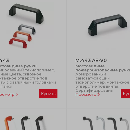
443
M.443 AE-V0
стовидные ручки
Мостовидные
мированный технополимер,
пожаробезопасные ручк
ные цвета, сквозное
Армированный
нтажное отверстие под
самозатухающий
нты с различными головками
технополимер, монтажное
 гайки
отверстие под винты.
Сертифицированы
Купить
Ку
осмотр
Просмотр