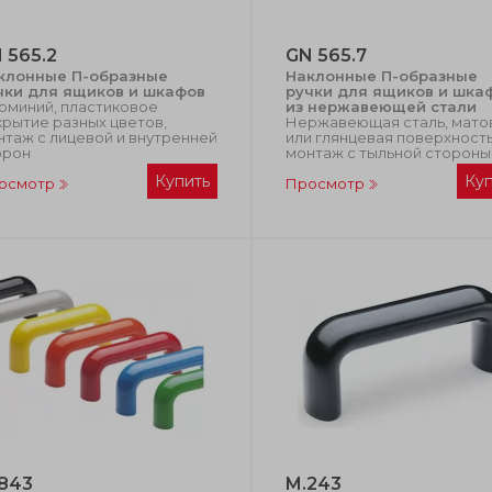
 565.2
GN 565.7
клонные П-образные
Наклонные П-образные
чки для ящиков и шкафов
ручки для ящиков и шка
юминий, пластиковое
из нержавеющей стали
крытие разных цветов,
Нержавеющая сталь, мато
нтаж с лицевой и внутренней
или глянцевая поверхность
орон
монтаж с тыльной стороны
Купить
Ку
осмотр
Просмотр
843
M.243