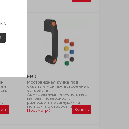
ки.
И
EBR.
ки
Мостовидная ручка под
тей
скрытый монтаж встроенных
ром,
устройств
Армированный технополимер
матовая поверхность,
жа
разноцветные заглушки на
монтажные отверстия
пить
Купить
Просмотр