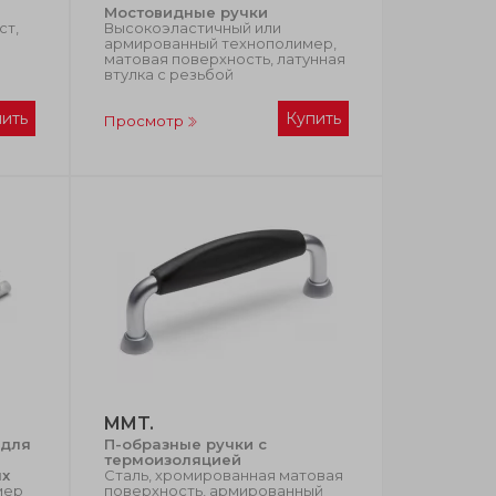
Мостовидные ручки
ст,
Высокоэластичный или
армированный технополимер,
матовая поверхность, латунная
втулка с резьбой
пить
Купить
Просмотр
MMT.
 для
П-образные ручки с
термоизоляцией
ях
Сталь, хромированная матовая
мер
поверхность, армированный