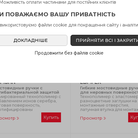
Можливість оплати частинами для постійних клієнтів
И ПОВАЖАЄМО ВАШУ ПРИВАТНІСТЬ
 використовуємо файли cookie для покращення сайту і аналіти
ДОКЛАДНІШЕ
ПРИЙНЯТИ ВСІ І ЗАКРИТ
Продовжити без файлів cookie
P.SAN
EBP.FLX
стовидные ручки с
Гибкие мостовидные руч
тибактериальной защитой
для неровных поверхнос
мированный технополимер с
Технополимер с эластоме
бавлением ионов серебра,
разноцветные заглушки на
товая поверхность,
монтажные отверстия,
ртифицированы
латунная втулка для монта
Купить
Ку
осмотр
Просмотр