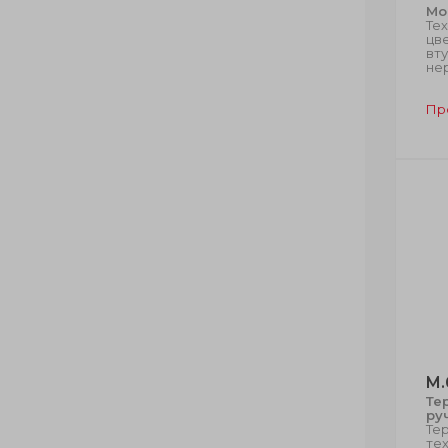
Мо
Те
цве
вту
не
Пр
M.
Те
ру
Те
тех