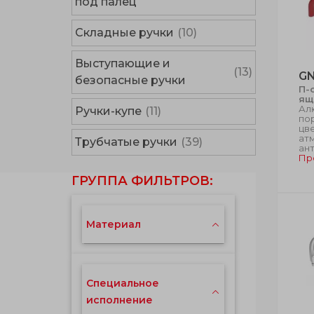
под палец
Складные ручки
(10)
Выступающие и
(13)
GN
безопасные ручки
П-
ящ
Ал
Ручки-купе
(11)
по
цве
ат
Трубчатые ручки
(39)
ан
Пр
ГРУППА ФИЛЬТРОВ:
Материал
Специальное
исполнение