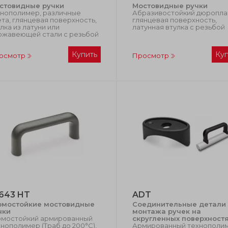
стовидные ручки
Мостовидные ручки
хнополимер, различные
Абразивостойкий дюропла
та, глянцевая поверхность,
глянцевая поверхность,
лка из латуни или
латунная втулка с резьбой
ржавеющей стали с резьбой
Купить
Ку
осмотр
Просмотр
643 HT
ADT
рмостойкие мостовидные
Соединительные детали
чки
монтажа ручек на
рмостойкий армированный
скругленных поверхност
нополимер (Траб до 200°С),
Армированный технополи