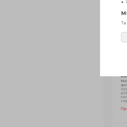
М
Та
EB
Мо
ан
Ар
до
ма
се
Пр