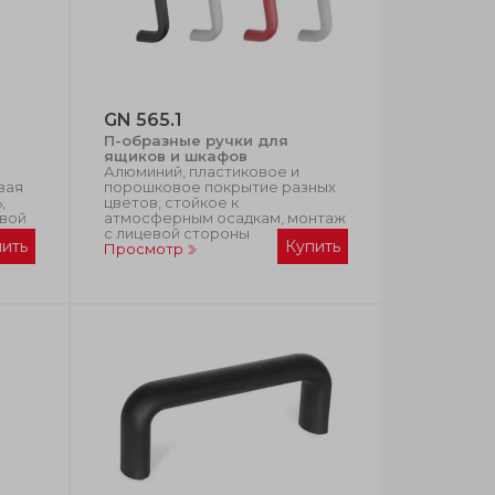
GN 565.1
П-образные ручки для
ящиков и шкафов
Алюминий, пластиковое и
вая
порошковое покрытие разных
,
цветов, стойкое к
евой
атмосферным осадкам, монтаж
с лицевой стороны
пить
Купить
Просмотр