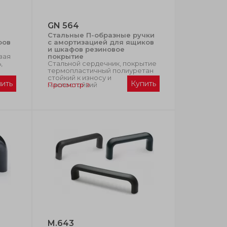
GN 564
Стальные П-образные ручки
фов
с амортизацией для ящиков
и шкафов резиновое
вая
покрытие
,
Стальной сердечник, покрытие
термопластичный полиуретан
стойкий к износу и
пить
Купить
маслостойкий
Просмотр
M.643