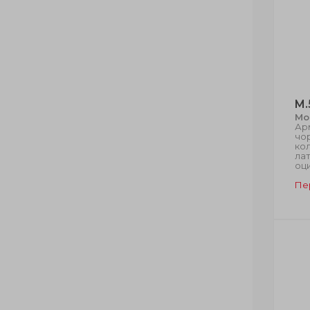
M.
Мо
Ар
чо
кол
лат
оц
Пе