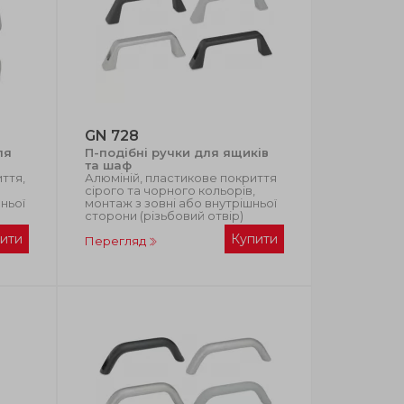
GN 728
ля
П-подібні ручки для ящиків
та шаф
ття,
Алюміній, пластикове покриття
сірого та чорного кольорів,
шньої
монтаж з зовні або внутрішньої
сторони (різьбовий отвір)
ити
Купити
Перегляд