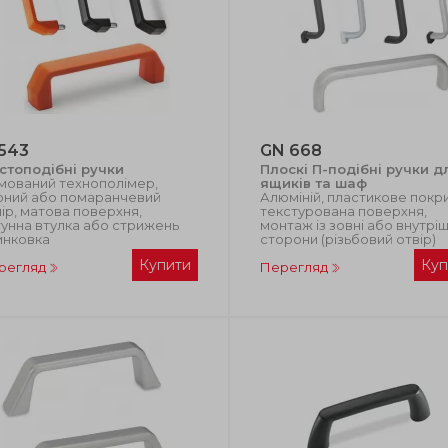
543
GN 668
стоподібні ручки
Плоскі П-подібні ручки д
мований технополімер,
ящиків та шаф
рний або помаранчевий
Алюміній, пластикове покри
ір, матова поверхня,
текстурована поверхня,
унна втулка або стрижень
монтаж із зовні або внутрі
инковка
сторони (різьбовий отвір)
Купити
Куп
регляд
Перегляд