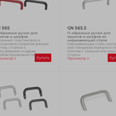
 565
GN 565.5
образные ручки для
П-образные ручки для
иков и шкафов
ящиков и шкафов из
юминий, пластиковое и
нержавеющей стали
рошковое покрытие разных
Нержавеющая сталь, мато
тов, стойкое к
или глянцевая поверхность
мосферным осадкам,
монтаж с тыльной или лиц
тибактериальное покрытие
сторон
Купить
Ку
осмотр
Просмотр