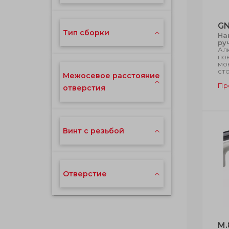
GN
Тип сборки
На
ру
Ал
по
мо
ст
Межосевое расстояние
Пр
отверстия
Винт с резьбой
Отверстие
M.