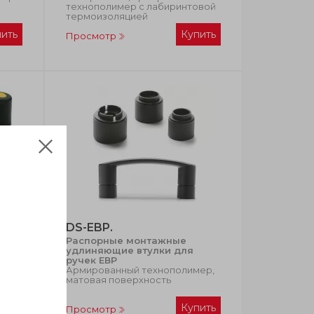
технополимер с лабиринтовой
термоизоляцией
пить
Купить
Просмотр
DS-EBP.
Распорные монтажные
ер,
удлиняющие втулки для
ручек ЕВР
Армированный технополимер,
жа с
матовая поверхность
пить
Купить
Просмотр