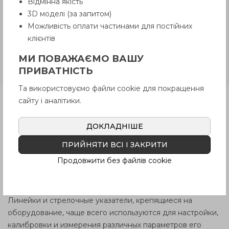
Відмінна якість
расположены горизонтально/вертикально; отсчет
3D моделі (за запитом)
прямой/обратный/или от середины в обе стороны.
Можливість оплати частинами для постійних
Высоко стойкая шкала с защитным пленочным
клієнтів
покрытием. Материал изготовления: пластик, алюминий
МИ ПОВАЖАЄМО ВАШУ
и нержавеющая сталь. Для отображения положения -
ПРИВАТНІСТЬ
индикаторные стрелки и указатели.
Та використовуємо файли cookie для покращення
сайту і аналітики.
СФЕРЫ ПРИМЕНЕНИЯ
ЛИНЕЕК И УКАЗАТЕЛЕЙ
ДОКЛАДНІШЕ
ЕLESA+GANTER,
ДОПУСТИМЫЕ
ПРИЙНЯТИ ВСІ І ЗАКРИТИ
ПОГРЕШНОСТИ ПРИ ИХ
Продовжити без файлів cookie
ИСПОЛЬЗОВАНИИ
Линейки и стрелочные указатели, крепящиеся на
оборудование, чаще всего используются для настройки,
калибровки и измерения различных параметров его