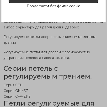
ТРЕНИЕМ, ТИПЫ, СЕРИИ И
Продовжити без файлів cookie
ПРИМЕНЕНИЕ.
Среди различного
товара
Е
LESA
+
GANTER
предлагает на
выбор фурнитуру
для регулировки дверей:
Регулируемые петли двери
с изменяемым моментом
трения
Регулируемые петли для дверей
с возможностью
устранения
перекоса навеса полотна
.
Серии петель с
регулируемым трением.
Серия
CFU
.
Серия
GN
437.
Серия CFA-ERS
Петли регулируемые
для