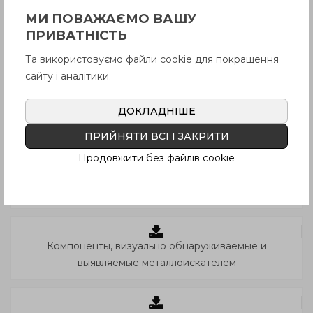
оборудования
МИ ПОВАЖАЄМО ВАШУ
ПРИВАТНІСТЬ
Та використовуємо файли cookie для покращення
Противомикробные и антигрибковые компоненты
сайту і аналітики.
ДОКЛАДНІШЕ
Беспроводная система позиционирования
ПРИЙНЯТИ ВСІ І ЗАКРИТИ
шпинделей
Продовжити без файлів cookie
Компоненты для упаковочных машин и оборудования
Компоненты, визуально обнаруживаемые и
выявляемые металлоискателем