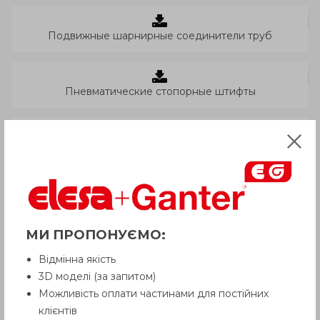
Подвижные шарнирные соединители труб
Пневматические стопорные штифты
Элементы для гигиенических условий
Телескопические выдвижные направляющие
МИ ПРОПОНУЄМО:
Прецизионные петли безлюфтовые
Відмінна якість
3D моделі (за запитом)
Можливість оплати частинами для постійних
клієнтів
Компоненты для медицинского и фармацевтического