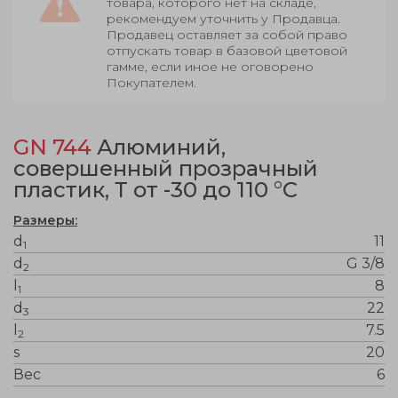
товара, которого нет на складе,
рекомендуем уточнить у Продавца.
Продавец оставляет за собой право
отпускать товар в базовой цветовой
гамме, если иное не оговорено
Покупателем.
GN 744
Алюминий,
совершенный прозрачный
пластик, Т от -30 до 110 °C
Размеры:
d
11
1
d
G 3/8
2
l
8
1
d
22
3
l
7.5
2
s
20
Вес
6