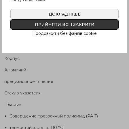
ТИПЫ
Тип
A
: с призматическим эффектом (только d
=
1
ДОКЛАДНІШЕ
14/18/24)
ПРИЙНЯТИ ВСІ І ЗАКРИТИ
Тип
B
: без контрастного экрана (все размеры)
Продовжити без файлів cookie
Тип
C
: с красным маркировочным кольцом (только d
=
1
11/14/18/24)
Корпус
Алюминий
прецизионное точение
Стекло указателя
Пластик
Совершенно прозрачный полиамид (PA-T)
термостойкость до 110 °C