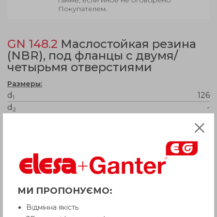
Покупателем.
GN 148.2
Маслостойкая резина
(NBR), под фланцы с двумя/
четырьмя отверстиями
Размеры:
d
126
1
d
-
2
l
-
1
d
150
3
l
184
2
m
-
1
s
4
m
150
2
МИ ПРОПОНУЄМО:
Вес
88
Відмінна якість