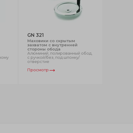
GN 321
DIN 367
Маховики со скрытым
Штурвалы
захватом с внутренней
захватом
стороны обода
стороны 
Алюминий, полированный обод,
Алюминий,
ному
с ручкой/без, под шпонку/
улучшенны
отверстие
Просмотр
Просмот