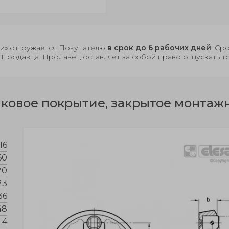
чии» отгружается Покупателю
в срок до 6 рабочих дней
. Ср
 Продавца. Продавец оставляет за собой право отпускать т
овое покрытие, закрытое монтажн
16
60
20
23
36
48
4