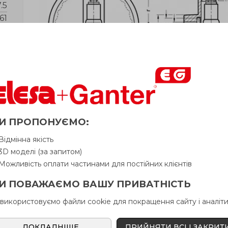
.5
61
22
24
26
80
И ПРОПОНУЄМО:
Відмінна якість
3D моделі (за запитом)
Можливість оплати частинами для постійних клієнтів
И ПОВАЖАЄМО ВАШУ ПРИВАТНІСТЬ
 використовуємо файли cookie для покращення сайту і аналіти
ДОКЛАДНІШЕ
ПРИЙНЯТИ ВСІ І ЗАКРИТ