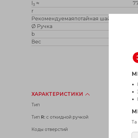
l
≈
77
3
r
Рекомендуемаяпотайная шайба
GN 184-
Ø Ручка
b
Вес
6
М
ХАРАКТЕРИСТИКИ
Тип
М
Тип
R:
с откидной ручкой
Та
Коды отверстий