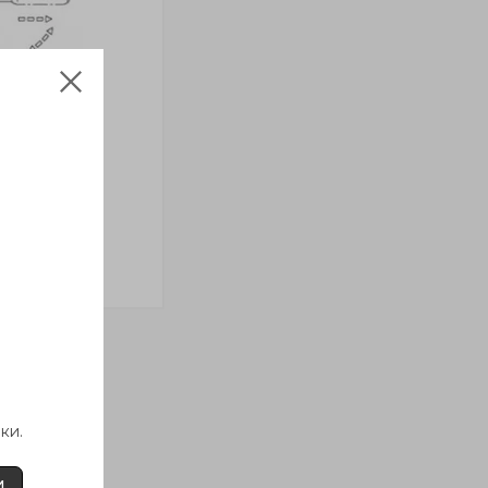
ки.
И