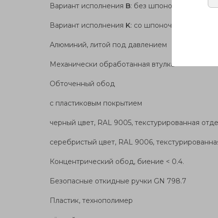
Вариант исполнения
B
: без шпоночного паза
Вариант исполнения
K
: со шпоночным пазом
Алюминий, литой под давлением
Механически обработанная втулка
Обточенный обод
с пластиковым покрытием
черный цвет, RAL 9005, текстурированная отд
серебристый цвет, RAL 9006, текстурированн
Концентрический обод, биение < 0.4.
Безопасные откидные ручки GN 798.7
Пластик, технополимер