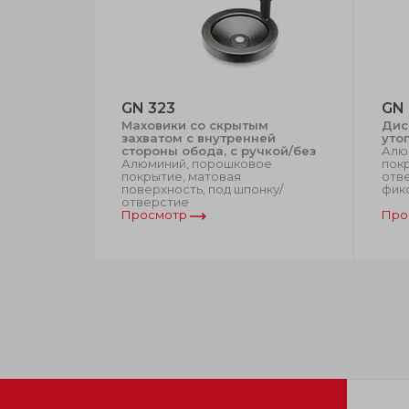
GN 323
GN 
ки
Маховики со скрытым
Дис
олимер, c
захватом с внутренней
уто
щимися
стороны обода, с ручкой/без
Алю
од шпонку/
Алюминий, порошковое
покр
покрытие, матовая
отве
поверхность, под шпонку/
фик
отверстие
Просмотр
Про