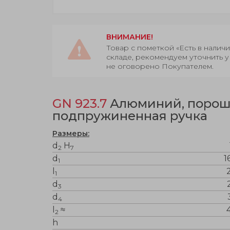
ВНИМАНИЕ!
Товар с пометкой «Есть в нали
складе, рекомендуем уточнить у
не оговорено Покупателем.
GN 923.7
Алюминий, порошк
подпружиненная ручка
Размеры:
d
H
2
7
d
1
1
l
1
d
3
d
4
l
≈
2
h