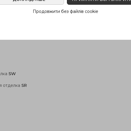
Продовжити без файлів cookie
елка
SW
ая отделка
SR