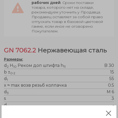
рабочих дней
. Сроки поставки
товара, которого нет на складе,
рекомендуем уточнить у Продавца.
Продавец оставляет за собой право
отпускать товар в базовой цветовой
гамме, если иное не оговорено
Покупателем.
GN 7062.2
Нержавеющая сталь
Размеры:
d
H
Реком доп штифта h
B 30
2
10
11
b ±
.
15
0
2
d
55
1
x ≈ max возв резьб колпачка
0.5
d
M 6
3
s
3
d
-
4
d
5.5
5