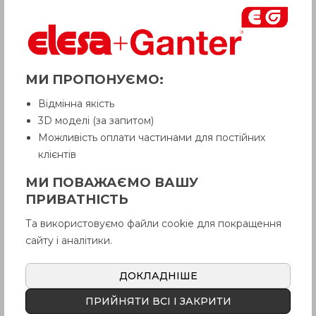
d
-
6
m
42.5
Регулируемый рычаг управления
311-45-M6-18-
для d
SW
3
Вес
144
МИ ПРОПОНУЄМО:
Відмінна якість
3D моделі (за запитом)
Можливість оплати частинами для постійних
клієнтів
МИ ПОВАЖАЄМО ВАШУ
ПРИВАТНІСТЬ
Та використовуємо файли cookie для покращення
сайту і аналітики.
ДОКЛАДНІШЕ
ПРИЙНЯТИ ВСІ І ЗАКРИТИ