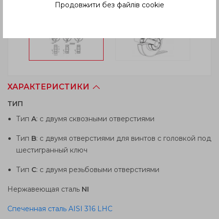
Продовжити без файлів cookie
ХАРАКТЕРИСТИКИ
TИП
Тип
A
: с двумя сквозными отверстиями
Тип
B
: с двумя отверстиями для винтов с головкой под
шестигранный ключ
Тип
C
: с двумя резьбовыми отверстиями
Нержавеющая сталь
NI
Спеченная сталь AISI 316 LHC