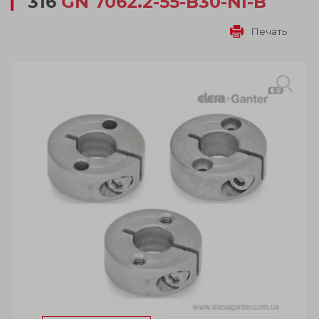
316
GN 7062.2-55-B30-NI-B
Печать