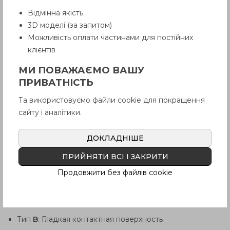
Відмінна якість
3D моделі (за запитом)
Можливість оплати частинами для постійних
клієнтів
МИ ПОВАЖАЄМО ВАШУ
ПРИВАТНІСТЬ
Та використовуємо файли cookie для покращення
сайту і аналітики.
ДОКЛАДНІШЕ
ПРИЙНЯТИ ВСІ І ЗАКРИТИ
Продовжити без файлів cookie
ХАРАКТЕРИСТИКИ
ТИП
Тип
B
: Гладкая контактная поверхность