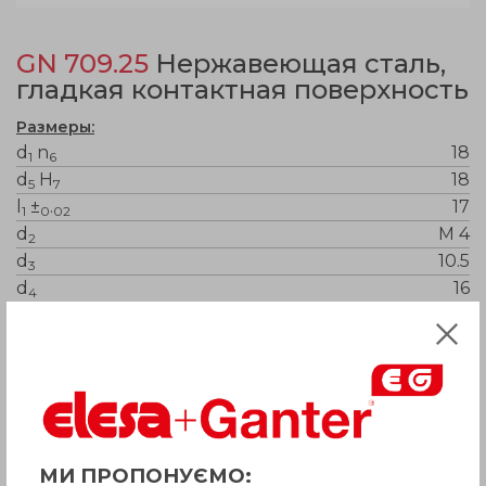
GN 709.25
Нержавеющая сталь,
гладкая контактная поверхность
Размеры:
d
n
18
1
6
d
H
18
5
7
l
±
.
17
1
0
02
d
M 4
2
d
10.5
3
d
16
4
Статическая нагрузкамакс. в кН
25
l
max
4
3
Вес
28
t min для max стат нагрузки
8
МИ ПРОПОНУЄМО: