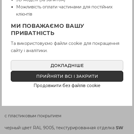
Можливість оплати частинами для постійних
клієнтів
МИ ПОВАЖАЄМО ВАШУ
ПРИВАТНІСТЬ
Та використовуємо файли cookie для покращення
ХАРАКТЕРИСТИКИ
сайту і аналітики.
АРТИКУЛ
ДОКЛАДНІШЕ
Тип
G
: с резьбой
ПРИЙНЯТИ ВСІ І ЗАКРИТИ
Тип
R
: со стопорным штифтом
Продовжити без файлів cookie
Тип
D
: с пружинными фиксаторами
Aлюминий
с пластиковым покрытием
черный цвет RAL 9005, текстурированная отделка
SW