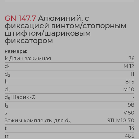
GN 147.7
Алюминий, с
фиксацией винтом/стопорным
штифтом/шариковым
фиксатором
Размеры:
k Длин зажимная
76
d
M 12
1
d
11
2
l
81.5
1
d
M 10
3
d
Шарик-Ø
-
5
l
98
2
s
V 50
Зажим комплекты для d
911-M10-70
3
t
14
m
46.5