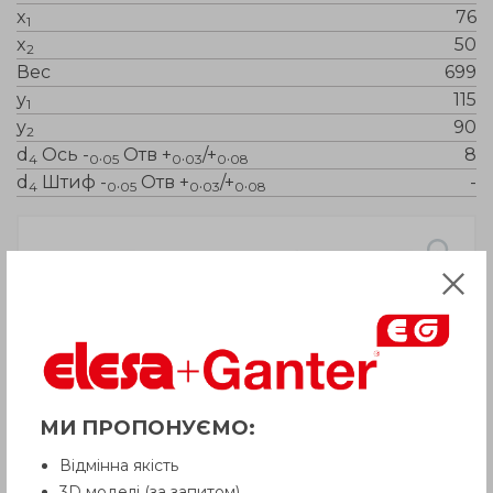
x
76
1
x
50
2
Вес
699
y
115
1
y
90
2
d
Ось -
.
Отв +
.
/+
.
8
4
0
05
0
03
0
08
d
Штиф -
.
Отв +
.
/+
.
-
4
0
05
0
03
0
08
МИ ПРОПОНУЄМО:
Відмінна якість
3D моделі (за запитом)