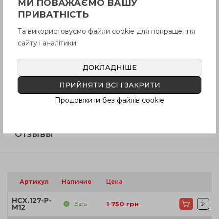
МИ ПОВАЖАЄМО ВАШУ
ПРИВАТНІСТЬ
Описание
Та використовуємо файли cookie для покращення
сайту і аналітики.
Вопрос о продукции
ДОКЛАДНІШЕ
ПРИЙНЯТИ ВСІ І ЗАКРИТИ
Инструкция (pdf.)
Продовжити без файлів cookie
Отзывы
Артикул
Наличие
Цена
HCX.127-P-
Есть
1 750
грн
M12