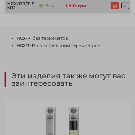
HCX.127/T-P-
Есть
1 893
грн
M12
HCX-P
: без термометра.
HCX/T-P
: со встроенным термометром.
Эти изделия так же могут вас
заинтересовать