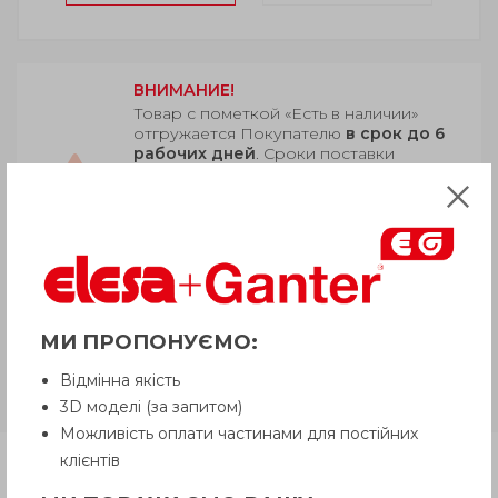
ВНИМАНИЕ!
Товар с пометкой «Есть в наличии»
отгружается Покупателю
в срок до 6
рабочих дней
. Сроки поставки
товара, которого нет на складе,
рекомендуем уточнить у Продавца.
Продавец оставляет за собой право
отпускать товар в базовой цветовой
гамме, если иное не оговорено
Покупателем.
МИ ПРОПОНУЄМО:
HCX-P
Технополимер, с
защитной рамкой из цинкового
Відмінна якість
сплава, с термометром/без
3D моделі (за запитом)
Можливість оплати частинами для постійних
клієнтів
Продукция