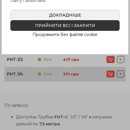
сайту і аналітики.
ДОКЛАДНІШЕ
Отзывы
ПРИЙНЯТИ ВСІ І ЗАКРИТИ
Продовжити без файлів cookie
Артикул
Наличие
Цена
FHT.1/2
Есть
417
грн
FHT.1/4
Есть
371
грн
По запросу
Доступны Трубки
FHT-С
1/2" / 1/4" в катушках
длиной по
7,5 метра
.