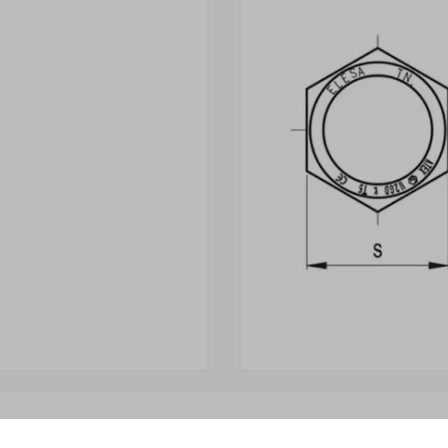
чии» отгружается Покупателю
в срок до 6 рабочих дней
. Ср