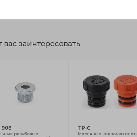
6
17
8÷10
22
9
т вас заинтересовать
 908
TP-C
льные резьбовые
Масляные колпачки плот