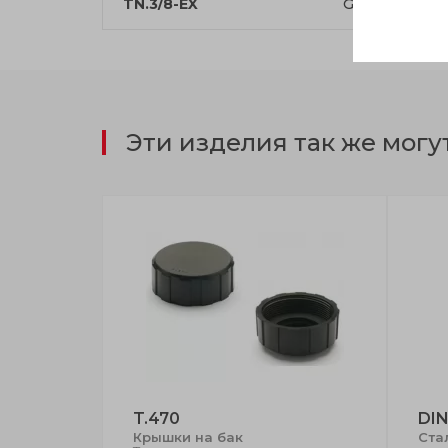
TN.3/8-EX
G 3/8
1
Эти изделия так же могу
T.470
DIN
воопасных
Крышки на бак
Ста