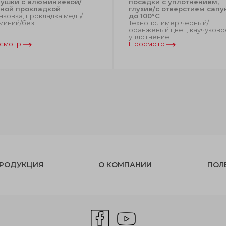
лушки с алюминиевой/
посадки с уплотнением,
ной прокладкой
глухие/с отверстием сапу
ковка, прокладка медь/
до 100°C
миний/без
Технополимер черный/
оранжевый цвет, каучуково
уплотнение
смотр
Просмотр
РОДУКЦИЯ
О КОМПАНИИ
ПОЛ