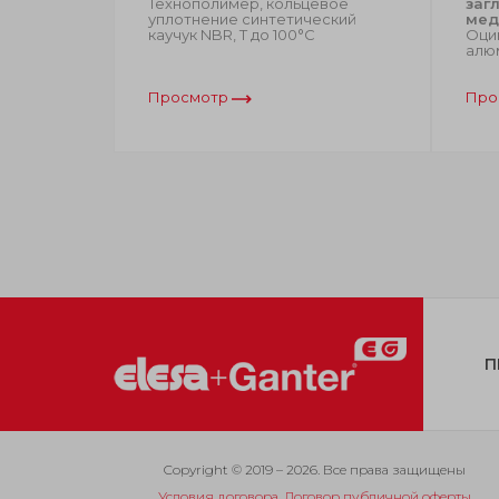
Технополимер, кольцевое
заг
полимер,
уплотнение синтетический
мед
чук, Т от
каучук NBR, Т до 100°C
Оцин
ицированы
алю
Просмотр
Про
П
Copyright © 2019 – 2026. Все права защищены
Условия договора. Договор публичной оферты