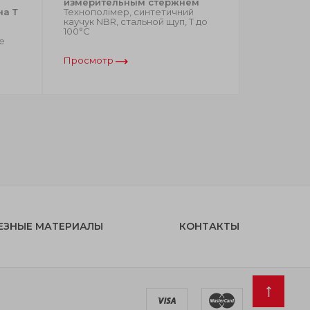
измерительным стержнем
высокого
на Т
Технополімер, синтетичний
бар и Т д
каучук NBR, стальной щуп, Т до
Технополи
100°C
полипропи
е
синтетиче
Просмотр
Просмот
ЕЗНЫЕ МАТЕРИАЛЫ
КОНТАКТЫ