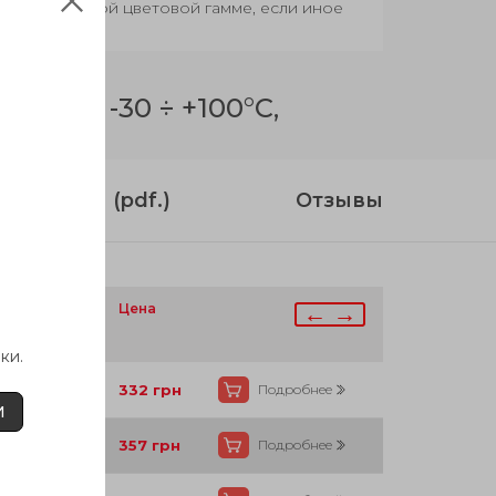
овар в базовой цветовой гамме, если иное
 Т от -30 ÷ +100°C,
струкция (pdf.)
Отзывы
личие
Цена
← →
ки.
Есть
332
грн
Подробнее
И
Под заказ
357
грн
Подробнее