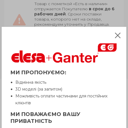
Товар с пометкой «Есть в наличии»
отгружается Покупателю
в срок до 6
рабочих дней
. Сроки поставки
товара, которого нет на складе,
рекомендуем уточнить у Продавца.
Продавец оставляет за собой право
отпускать товар в базовой цветовой
гамме, если иное не оговорено
Покупателем.
GN 608.6
Корпус цинк, ручка
полиамид
МИ ПРОПОНУЄМО:
Відмінна якість
Продукция
3D моделі (за запитом)
Можливість оплати частинами для постійних
клієнтів
Описание
МИ ПОВАЖАЄМО ВАШУ
ПРИВАТНІСТЬ