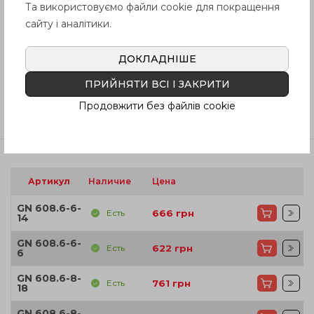
Та використовуємо файли cookie для покращення
Вопрос о продукции
сайту і аналітики.
ДОКЛАДНІШЕ
Инструкция (pdf.)
ПРИЙНЯТИ ВСІ І ЗАКРИТИ
Продовжити без файлів cookie
Отзывы
Артикул
Наличие
Цена
GN 608.6-6-
Есть
666
грн
14
GN 608.6-6-
Есть
622
грн
6
GN 608.6-8-
Есть
761
грн
18
GN 608.6-8-