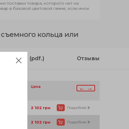
оки поставки товара, которого нет на
овар в базовой цветовой гамме, если иное
 съемного кольца или
струкция (pdf.)
Отзывы
личие
Цена
← →
Есть
2 102
грн
Подробнее
Есть
2 102
грн
Подробнее