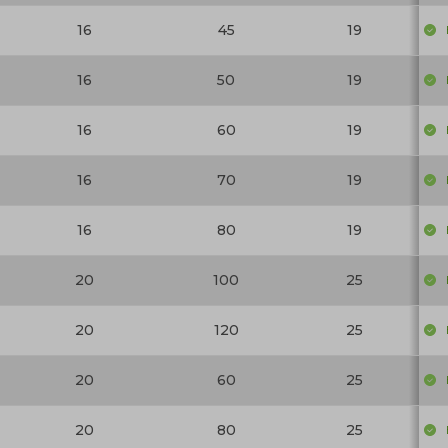
16
45
19
16
50
19
16
60
19
16
70
19
16
80
19
20
100
25
20
120
25
20
60
25
20
80
25