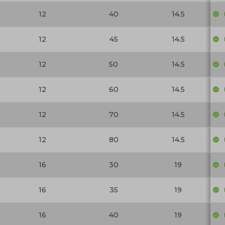
12
40
14.5
12
45
14.5
12
50
14.5
12
60
14.5
12
70
14.5
12
80
14.5
16
30
19
16
35
19
16
40
19