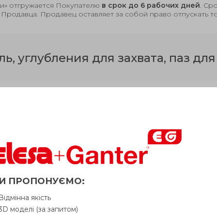
чии» отгружается Покупателю
в срок до 6 рабочих дней
. Ср
 Продавца. Продавец оставляет за собой право отпускать т
, углубления для захвата, паз для
Вопрос о продукции
Ин
d
-
.
/-
.
d
d
На
1
0
04
0
08
2
3
И ПРОПОНУЄМО:
10
20
12
Відмінна якість
10
25
12
3D моделі (за запитом)