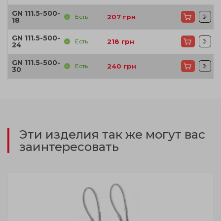
GN 111.5-500-
Есть
207
грн
18
GN 111.5-500-
Есть
218
грн
24
GN 111.5-500-
Есть
240
грн
30
Эти изделия так же могут вас
заинтересовать