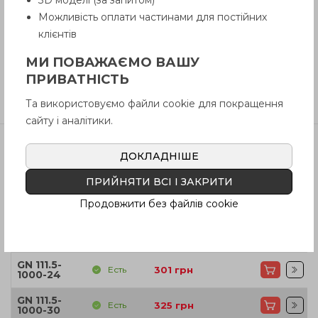
3D моделі (за запитом)
Можливість оплати частинами для постійних
клієнтів
Инструкция (pdf.)
МИ ПОВАЖАЄМО ВАШУ
ПРИВАТНІСТЬ
Отзывы
Та використовуємо файли cookie для покращення
сайту і аналітики.
ДОКЛАДНІШЕ
Артикул
Наличие
Цена
ПРИЙНЯТИ ВСІ І ЗАКРИТИ
GN 111.5-
Есть
277
грн
1000-14
Продовжити без файлів cookie
GN 111.5-
Есть
291
грн
1000-18
GN 111.5-
Есть
301
грн
1000-24
GN 111.5-
Есть
325
грн
1000-30