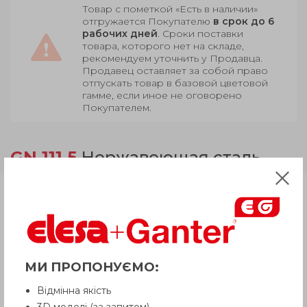
Товар с пометкой «Есть в наличии»
отгружается Покупателю
в срок до 6
рабочих дней
. Сроки поставки
товара, которого нет на складе,
рекомендуем уточнить у Продавца.
Продавец оставляет за собой право
отпускать товар в базовой цветовой
гамме, если иное не оговорено
Покупателем.
GN 111.5
Нержавеющая сталь
Продукция
Описание
МИ ПРОПОНУЄМО:
Відмінна якість
Вопрос о продукции