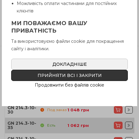
Можливість оплати частинами для постійних
Инструкция (pdf.)
клієнтів
МИ ПОВАЖАЄМО ВАШУ
ПРИВАТНІСТЬ
Отзывы
Та використовуємо файли cookie для покращення
сайту і аналітики.
ДОКЛАДНІШЕ
Артикул
Наличие
Цена
ПРИЙНЯТИ ВСІ І ЗАКРИТИ
GN 214.3-10-
Есть
1 020
грн
20
Продовжити без файлів cookie
GN 214.3-10-
Есть
1 039
грн
25
GN 214.3-10-
Под заказ
1 048
грн
30
GN 214.3-10-
Есть
1 062
грн
35
GN 214.3-10-