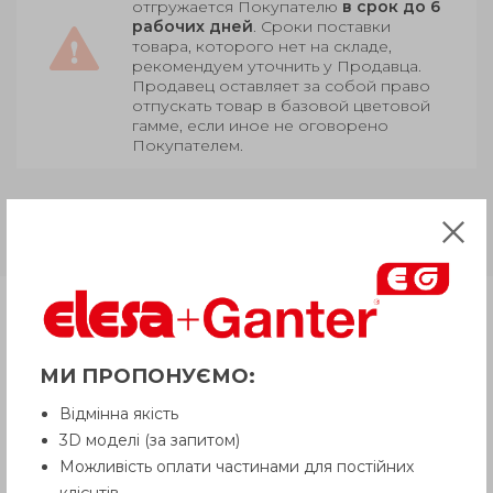
отгружается Покупателю
в срок до 6
рабочих дней
. Сроки поставки
товара, которого нет на складе,
рекомендуем уточнить у Продавца.
Продавец оставляет за собой право
отпускать товар в базовой цветовой
гамме, если иное не оговорено
Покупателем.
GN 113.1
Плунжер нержавеющая
сталь, рукоятка полиамид
Продукция
МИ ПРОПОНУЄМО:
Описание
Відмінна якість
3D моделі (за запитом)
Можливість оплати частинами для постійних
Вопрос о продукции
клієнтів