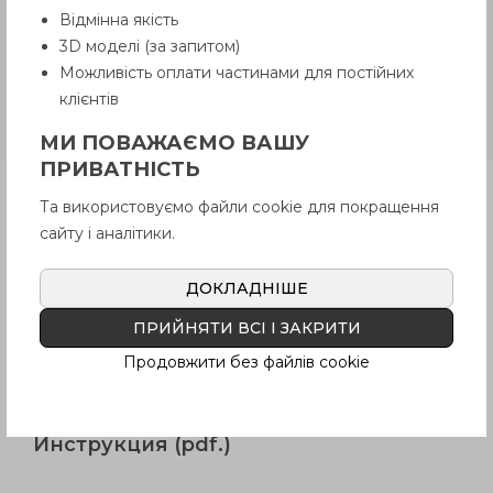
Відмінна якість
3D моделі (за запитом)
GN 617-NI (нержавеющая сталь
Можливість оплати частинами для постійних
пластиковая ручка)
Стопорные
клієнтів
штифты из нержавеющей стали
с пластиковой ручкой
МИ ПОВАЖАЄМО ВАШУ
ПРИВАТНІСТЬ
Продукция
Та використовуємо файли cookie для покращення
сайту і аналітики.
Описание
ДОКЛАДНІШЕ
ПРИЙНЯТИ ВСІ І ЗАКРИТИ
Вопрос о продукции
Продовжити без файлів cookie
Инструкция (pdf.)