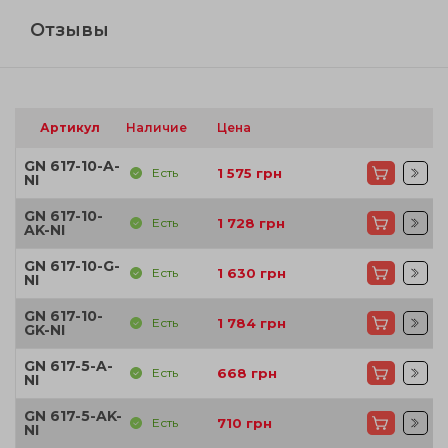
Отзывы
Артикул
Наличие
Цена
GN 617-10-A-
Есть
1 575
грн
NI
GN 617-10-
Есть
1 728
грн
AK-NI
GN 617-10-G-
Есть
1 630
грн
NI
GN 617-10-
Есть
1 784
грн
GK-NI
GN 617-5-A-
Есть
668
грн
NI
GN 617-5-AK-
Есть
710
грн
NI