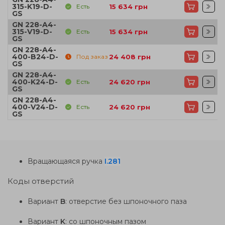
315-K19-D-
Есть
15 634
грн
GS
GN 228-A4-
315-V19-D-
Есть
15 634
грн
GS
GN 228-A4-
400-B24-D-
Под заказ
24 408
грн
GS
GN 228-A4-
400-K24-D-
Есть
24 620
грн
GS
GN 228-A4-
400-V24-D-
Есть
24 620
грн
GS
Вращающаяся ручка
I.281
Коды отверстий
Вариант
B
: отверстие без шпоночного паза
Вариант
K
: со шпоночным пазом