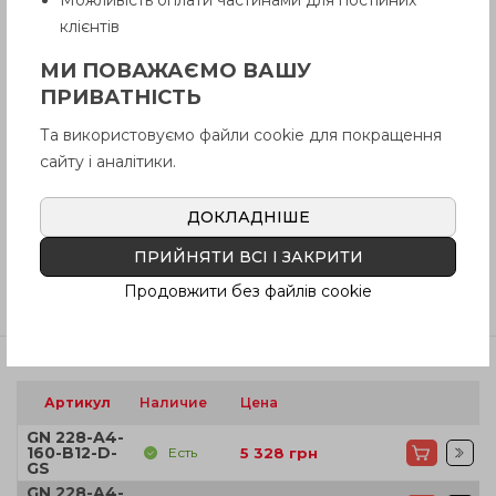
клієнтів
Описание
МИ ПОВАЖАЄМО ВАШУ
ПРИВАТНІСТЬ
Вопрос о продукции
Та використовуємо файли cookie для покращення
сайту і аналітики.
Инструкция (pdf.)
ДОКЛАДНІШЕ
ПРИЙНЯТИ ВСІ І ЗАКРИТИ
Продовжити без файлів cookie
Отзывы
Артикул
Наличие
Цена
GN 228-A4-
160-B12-D-
Есть
5 328
грн
GS
GN 228-A4-