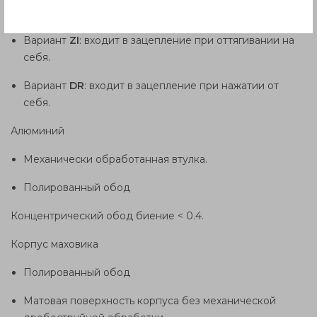
Cцкепление
Вариант
ZI
: входит в зацепление при оттягивании на
себя.
Вариант
DR
: входит в зацепление при нажатии от
себя.
Алюминий
Механически обработанная втулка.
Полированный обод
Концентрический обод биение < 0.4.
Корпус маховика
Полированный обод
Матовая поверхность корпуса без механической