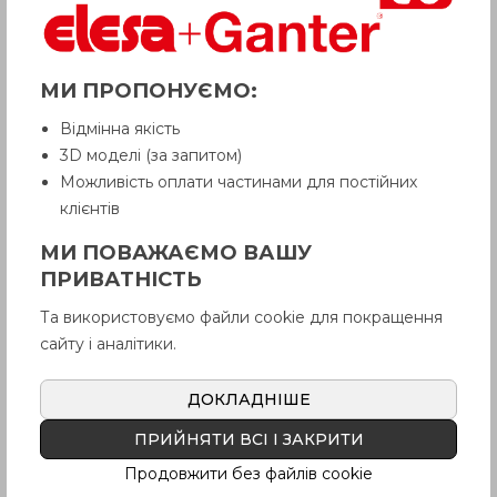
МИ ПРОПОНУЄМО:
Відмінна якість
3D моделі (за запитом)
Можливість оплати частинами для постійних
клієнтів
МИ ПОВАЖАЄМО ВАШУ
ПРИВАТНІСТЬ
Та використовуємо файли cookie для покращення
сайту і аналітики.
ХАРАКТЕРИСТИКИ
ДОКЛАДНІШЕ
TИП
ПРИЙНЯТИ ВСІ І ЗАКРИТИ
Тип
A
: без ручки
Продовжити без файлів cookie