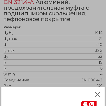
GN 321.4-A
Алюминий,
предохранительная муфта с
подшипником скольжения,
тефлоновое покрытие
Размеры:
d
H
K 14
2
7
d
max
21
4
d
140
1
l
max
32.5
1
d
32
3
l
19
2
l
6
3
w min
4
Соединение
GN 000.4-2
Вес
521