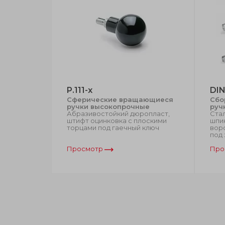
P.111-x
DIN
ающиеся
Сферические вращающиеся
Сбо
ручки высокопрочные
руч
полимер,
Абразивостойкий дюропласт,
Ста
с
штифт оцинковка с плоскими
шпи
игранник
торцами под гаечный ключ
вор
под
Просмотр
Про