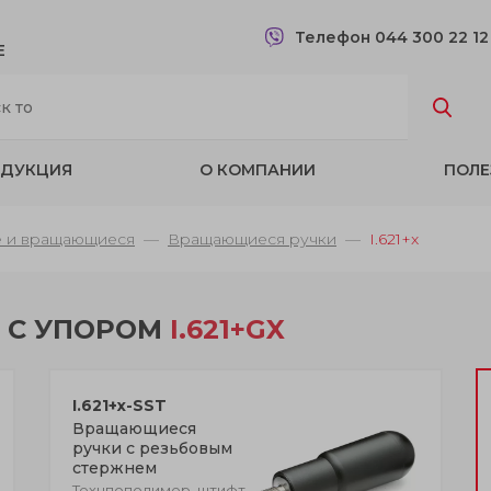
Телефон 044 300 22 1
Е
ДУКЦИЯ
О КОМПАНИИ
ПОЛЕ
е и вращающиеся
Вращающиеся ручки
I.621+x
 С УПОРОМ
I.621+GX
I.621+x-SST
Вращающиеся
ручки с резьбовым
стержнем
Технпополимер, штифт