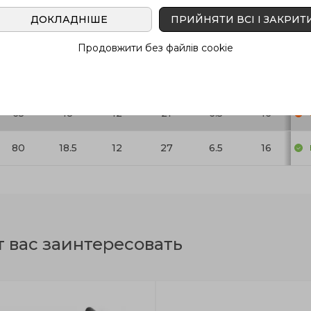
ДОКЛАДНІШЕ
ПРИЙНЯТИ ВСІ І ЗАКРИТ
L
d
l
l
l
s
На
1
1
2
Продовжити без файлів cookie
101
22
13
34
7.5
19
65
18
12
21
6.5
16
80
18.5
12
27
6.5
16
т вас заинтересовать