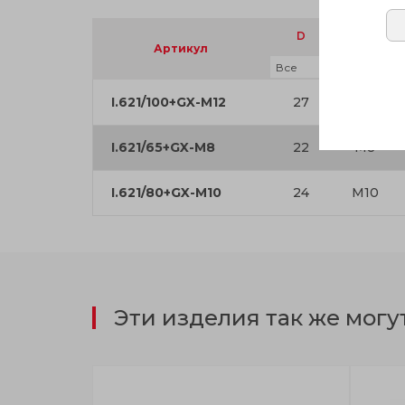
D
d
g
6
Артикул
I.621/100+GX-M12
27
M12
I.621/65+GX-M8
22
M8
I.621/80+GX-M10
24
M10
Эти изделия так же могу