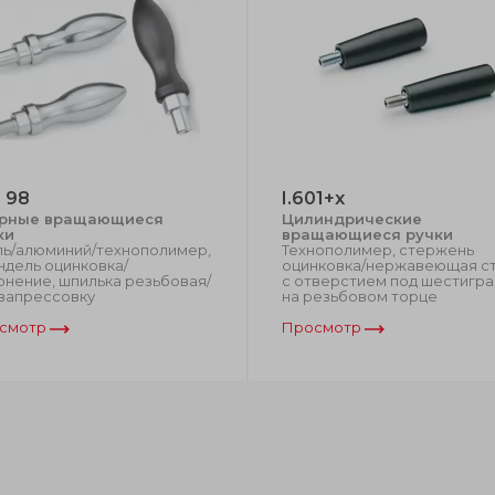
 98
I.601+x
рные вращающиеся
Цилиндрические
ки
вращающиеся ручки
ль/алюминий/технополимер,
Технополимер, стержень
ндель оцинковка/
оцинковка/нержавеющая с
онение, шпилька резьбовая/
с отверстием под шестигра
 запрессовку
на резьбовом торце
смотр
Просмотр