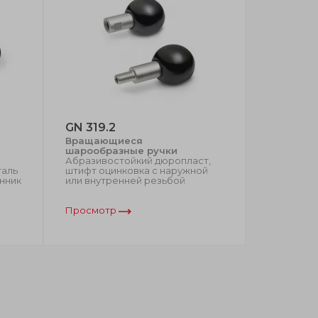
GN 319.2
I.135
Вращающиеся
Высокопр
шарообразные ручки
вращающ
Абразивостойкий дюропласт,
одевания
таль
штифт оцинковка с наружной
Абразивос
нник
или внутренней резьбой
втулка из
сквозное 
буртики
Просмотр
Просмот