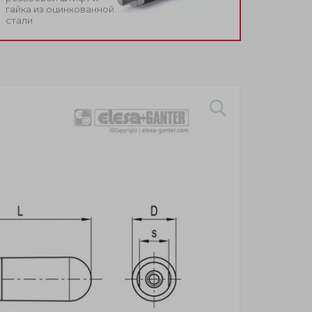
гайка из оцинкованной
стали