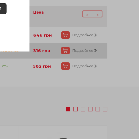
И
личие
Цена
← →
Есть
646
грн
Подробнее
Под заказ
316
грн
Подробнее
Есть
582
грн
Подробнее