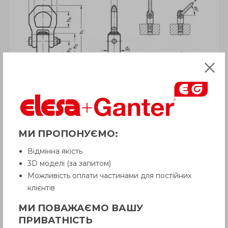
МИ ПРОПОНУЄМО:
Відмінна якість
ВНИМАНИЕ!
3D моделі (за запитом)
Товар с пометкой «Есть в наличии»
Можливість оплати частинами для постійних
отгружается Покупателю
в срок до 6
клієнтів
рабочих дней
. Сроки поставки
товара, которого нет на складе,
МИ ПОВАЖАЄМО ВАШУ
рекомендуем уточнить у Продавца.
Продавец оставляет за собой право
ПРИВАТНІСТЬ
отпускать товар в базовой цветовой