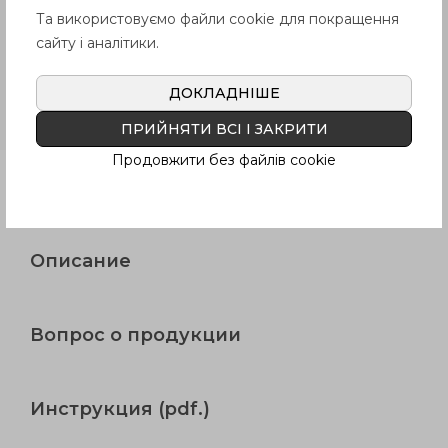
гамме, если иное не оговорено
Та використовуємо файли cookie для покращення
Покупателем.
сайту і аналітики.
ДОКЛАДНІШЕ
GN 1133-ST
Термообработанная
упрочнённая сталь
ПРИЙНЯТИ ВСІ І ЗАКРИТИ
Продовжити без файлів cookie
Продукция
Описание
Вопрос о продукции
Инструкция (pdf.)