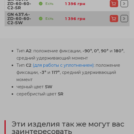
ZD-60-60-
Есть
1 396
грн
C2-SR
GN 437.4-
ZD-60-60-
Есть
1 396
грн
C2-SW
Тип
A2
: положение фиксации,
-90°, 0°, 90°
и
180°
,
средний удерживающий момент
Тип
C2
(для работы с уплотнением)
: положение
фиксации,
-3°
и
117°
, средний удерживающий
момент
черный цвет
SW
серебристый цвет
SR
Эти изделия так же могут вас
заинтересовать