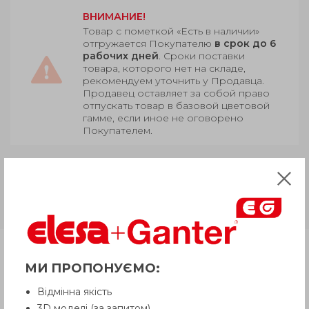
ВНИМАНИЕ!
Товар с пометкой «Есть в наличии»
отгружается Покупателю
в срок до 6
рабочих дней
. Сроки поставки
товара, которого нет на складе,
рекомендуем уточнить у Продавца.
Продавец оставляет за собой право
отпускать товар в базовой цветовой
гамме, если иное не оговорено
Покупателем.
GN 437.4
Цинк, порошковое
покрытие серый/черный цвета,
среднее удерживающее усилие
Продукция
МИ ПРОПОНУЄМО:
Відмінна якість
Описание
3D моделі (за запитом)