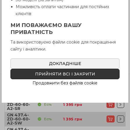
Можливість оплати частинами для постійних
клієнтів
Вопрос о продукции
МИ ПОВАЖАЄМО ВАШУ
ПРИВАТНІСТЬ
Инструкция (pdf.)
Та використовуємо файли cookie для покращення
сайту і аналітики.
Отзывы
ДОКЛАДНІШЕ
ПРИЙНЯТИ ВСІ І ЗАКРИТИ
Продовжити без файлів cookie
Артикул
Наличие
Цена
GN 437.4-
ZD-60-60-
Есть
1 395
грн
A2-SR
GN 437.4-
ZD-60-60-
Есть
1 395
грн
A2-SW
GN 437.4-