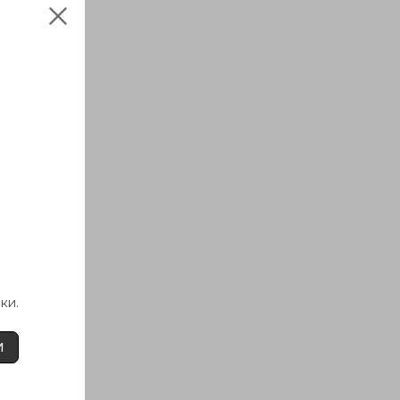
ки.
И